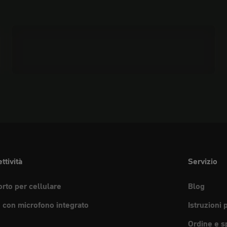
I materiali
ttività
Servizio
rto per cellulare
Blog
e con microfono integrato
Istruzioni 
Ordine e s