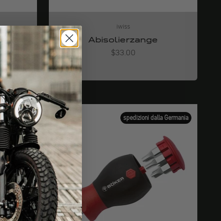
iwiss
Abisolierzange
Angebot
$33.00
la Germania
spedizioni dalla Germania