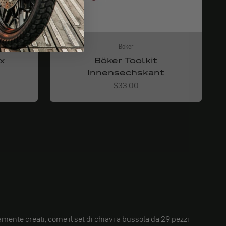
Boker
rx
Böker Toolkit
Innensechskant
Angebot
$33.00
tamente creati, come il set di chiavi a bussola da 29 pezzi