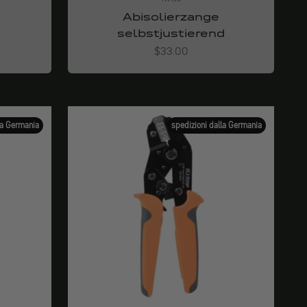
Abisolierzange
selbstjustierend
Angebot
$33.00
la Germania
spedizioni dalla Germania