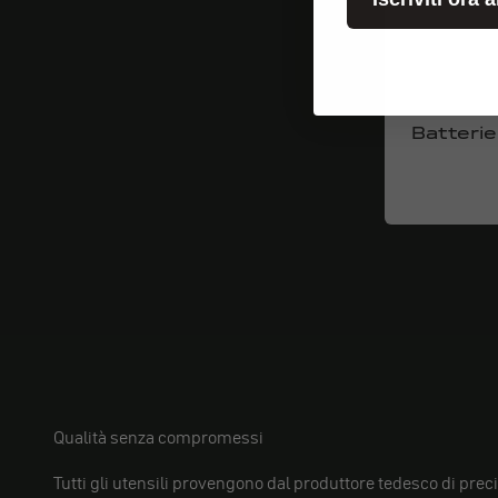
Batteri
Qualità senza compromessi
Tutti gli utensili provengono dal produttore tedesco di pre