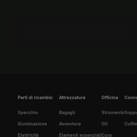
Oli
Parti di ricambio
Attrezzatura
Officina
Conne
Specchio
Bagagli
Strumento
Suppo
Illuminazione
Avventura
Oli
Cuffi
Elettricità
Elementi essenziali
Cura