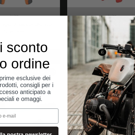
iwiss
iwiss
nge wasserdichte
Kabelschneider
Stecker
Angebot
$28.00
Angebot
$39.00
i sconto
uo ordine
spedizioni dalla Germania
spedizioni dal
eprime esclusive dei
rodotti, consigli per i
ccesso anticipato a
peciali e omaggi.
alla nostra newsletter