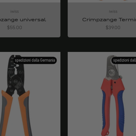
iwiss
iwiss
zange universal
Crimpzange Termi
Angebot
Angebot
$55.00
$39.00
spedizioni dalla Germania
spedizioni dal