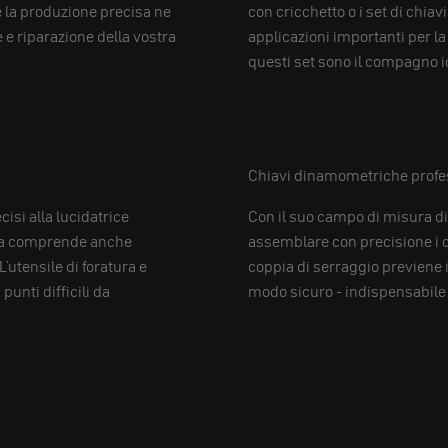
 e la produzione precisa ne
con cricchetto o i set di chiav
e e riparazione della vostra
applicazioni importanti per l
questi set sono il compagno ide
Chiavi dinamometriche profe
isi alla lucidatrice
Con il suo campo di misura d
mma comprende anche
assemblare con precisione i c
'utensile di foratura e
coppia di serraggio previene i
unti difficili da
modo sicuro - indispensabile 