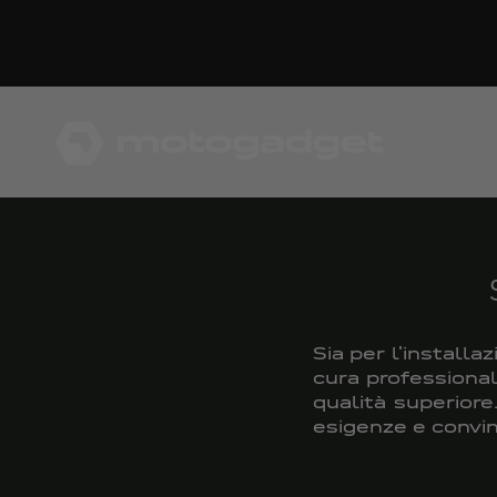
Vai al contenuto
motogadget GmbH
Sia per l'install
cura professional
qualità superiore
esigenze e convin