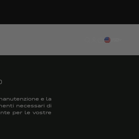
Traduzione mancante: en
Traduzione mancante:
Traduzione mancan
USD
IT
o
 manutenzione e la
menti necessari di
ente per le vostre