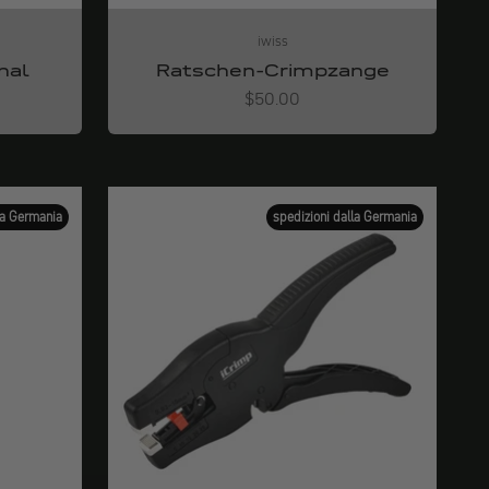
iwiss
nal
Ratschen-Crimpzange
Angebot
$50.00
la Germania
spedizioni dalla Germania