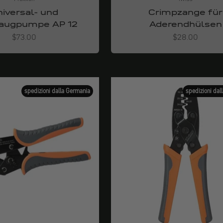
iversal- und
Crimpzange für
augpumpe AP 12
Aderendhülsen
Angebot
Angebot
$73.00
$28.00
spedizioni dalla Germania
spedizioni dal