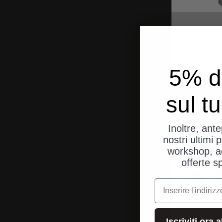
Crimpza
5% d
sul t
Inoltre, ant
nostri ultimi p
workshop, a
offerte s
e-mail
Iscriviti ora 