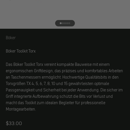
Gehe zu Element 1
Gehe zu Element 2
Gehe zu Element 3
Gehe zu Element 4
Gehe zu Element 5
Gehe zu Element 6
Böker
Böker
Böker Toolkit Torx
Das Böker Toolkit Torx vereint kompakte Bauweise mit einem
ergonomischen Griffdesign, das präzises und komfortables Arbeiten
an Taschenmessern ermöglicht. Hochwertige Qualitätsbits in den
Torxgrößen TX 4, 5, 6, 7, 8, 10 und 15 gewährleisten optimale
Passgenauigkeit und Sicherheit bei jeder Anwendung. Die sicher im
Griff integrierte Aufbewahrung schützt die Bits vor Verlust und
macht das Toolkit zum idealen Begleiter für professionelle
Montagearbeiten.
Angebot
$33.00