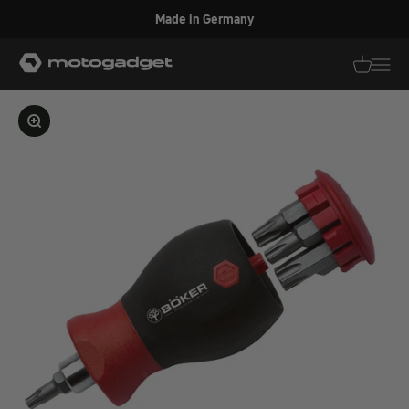
Zum Inhalt springen
Made in Germany
motogadget GmbH
Translati
Transl
Bild vergrößern