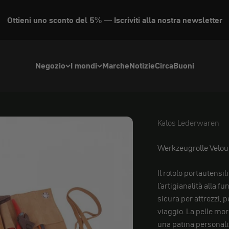
Ottieni uno sconto del 5% — Iscriviti alla nostra newsletter
Negozio
I mondi
Marche
Notizie
Circa
Buoni
Kalos Lederwaren
Kalos Lederwaren
Werkzeugrolle Velou
Il rotolo portautensi
l'artigianalità alla f
sicura per attrezzi, p
viaggio. La pelle mor
una patina personaliz