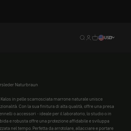
Traduzione mancante: en
Traduzione mancante:
Traduzione mancan
USD
IT
rsleder Naturbraun
li Kalos in pelle scamosciata marrone naturale unisce
unzionalità. Con la sua finitura di alta qualità, offre una presa
ennelli o accessori - ideale per il laboratorio, lo studio o in
bida e robusta offre una protezione affidabile e sviluppa
zata nel tempo. Perfetta da arrotolare, allacciare e portare