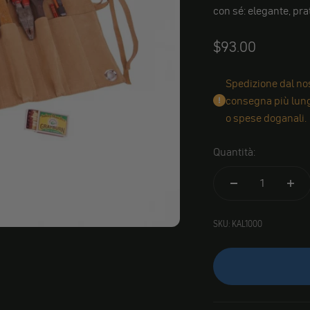
con sé: elegante, pr
Angebot
$93.00
Spedizione dal nos
consegna più lungh
o spese doganali.
Quantità:
SKU: KAL1000