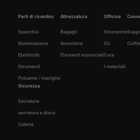
Parti di ricambio
Attrezzatura
Officina
Conne
Specchio
Bagagli
Strumento
Suppo
Illuminazione
Avventura
Oli
Cuffi
Elettricità
Elementi essenziali
Cura
Strumenti
I materiali
Pulsante / maniglie
Sicurezza
Serrature
serratura a disco
Catene