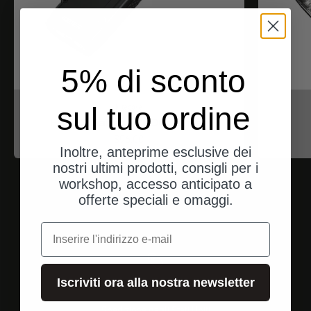
5% di sconto
sul tuo ordine
Nitecore
EDC23 Saber - 2500 Lumen
Angebot
$96.00
Inoltre, anteprime esclusive dei
nostri ultimi prodotti, consigli per i
workshop, accesso anticipato a
offerte speciali e omaggi.
e-mail
Iscriviti ora alla nostra newsletter
Spedizione dagli Stati Uniti