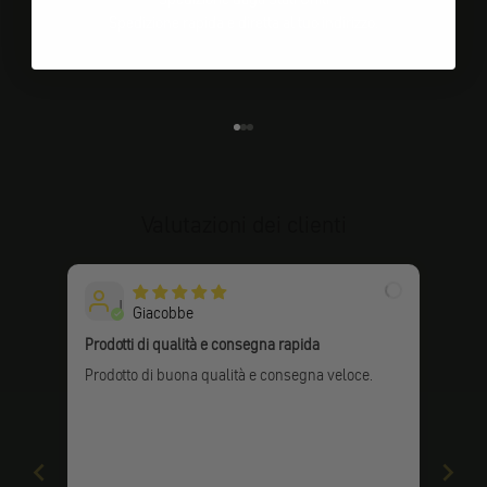
Spedizione rapida e diretta al tuo indirizzo.
Vai all'elemento 1
Vai all'elemento 2
Vai all'elemento 3
Valutazioni dei clienti
J
Giacobbe
Prodotti di qualità e consegna rapida
Prodotto di buona qualità e consegna veloce.