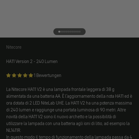
Vai all'elemento 1
Vai all'elemento 2
Vai all'elemento 3
Vai all'elemento 4
Vai all'elemento 5
Vai all'elemento 6
Vai all'elemento 7
Vai all'elemento 8
Vai all'elemento 9
Vai all'elemento 10
Vai all'elemento 11
Vai all'elemento 12
Nitecore
Nitecore
HA11 Version 2 - 240 Lumen
1 Bewertungen
La Nitecore HA11 V2 è una lampada frontale leggera di 38 g
alimentata da una batteria AA. È l'aggiornamento della nota HA11 ed è
ora dotata di 2 LED NiteLab UHE. La HA11 V2 ha una potenza massima
di 240 lumen e raggiunge una portata luminosa di 90 metri. Altre
novità della HA11 V2 sono il nuovo archetto e la possibilità di
utilizzare la lampada con una batteria agli ioni di litio, ad esempio la
NL1411R.
In questo modo il tempo di funzionamento della lampada passa da 4