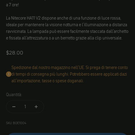
a 7 ore!
La Nitecore HA11 V2 dispone anche di una funzione di luce rossa,
ideale per mantenere la visione notturna e l'illuminazione a distanza
ravvicinata. La lampada può essere facilmente staccata dall'archetto
e fissata all'attrezzatura o a un berretto grazie alla clip universale.
Angebot
$28.00
Spedizione dal nostro magazzino nell'UE. Si prega di tenere conto
di tempi di consegna più lunghi. Potrebbero essere applicati dazi
all'importazione, tasse o spese doganali.
Quantità:
SKU: BOE1004