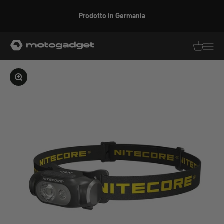
Vai al contenuto
Prodotto in Germania
motogadget GmbH
Traduzion
Traduz
Ingrandire l'immagine