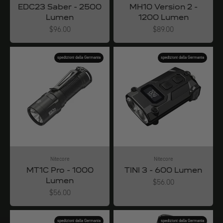
EDC23 Saber - 2500
MH10 Version 2 -
Lumen
1200 Lumen
Angebot
Angebot
$96.00
$89.00
spedizioni dalla Germania
spedizioni dalla Germania
Nitecore
Nitecore
MT1C Pro - 1000
TINI 3 - 600 Lumen
Lumen
Angebot
$56.00
Angebot
$56.00
spedizioni dalla Germania
spedizioni dalla Germania