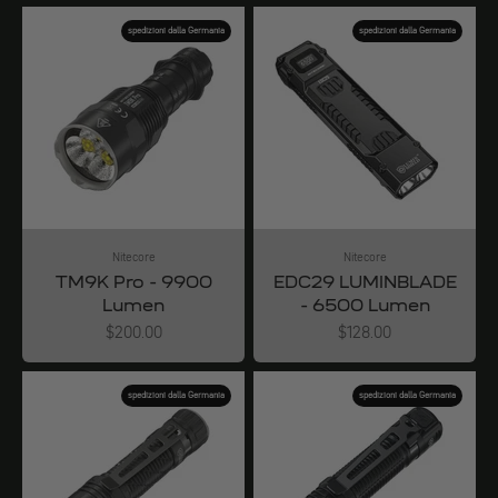
spedizioni dalla Germania
spedizioni dalla Germania
Nitecore
Nitecore
TM9K Pro - 9900
EDC29 LUMINBLADE
Lumen
- 6500 Lumen
Angebot
Angebot
$200.00
$128.00
spedizioni dalla Germania
spedizioni dalla Germania