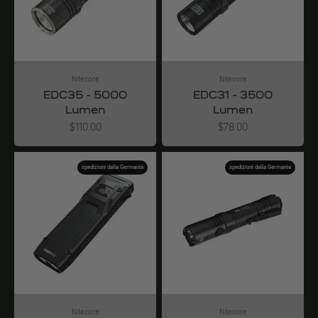
Nitecore
Nitecore
EDC35 - 5000
EDC31 - 3500
Lumen
Lumen
Angebot
Angebot
$110.00
$78.00
spedizioni dalla Germania
spedizioni dalla Germania
Nitecore
Nitecore