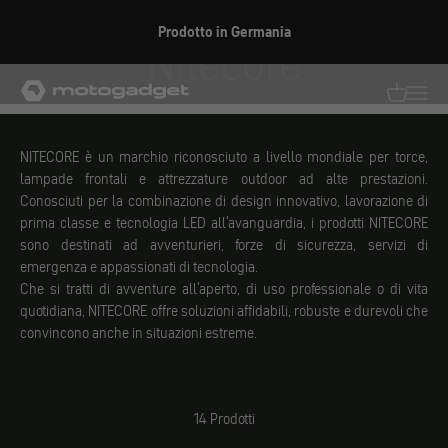
Vai al contenuto
Prodotto in Germania
Nitecore
motogadget GmbH
Traduzion
Traduz
NITECORE è un marchio riconosciuto a livello mondiale per torce,
lampade frontali e attrezzature outdoor ad alte prestazioni.
Conosciuti per la combinazione di design innovativo, lavorazione di
prima classe e tecnologia LED all'avanguardia, i prodotti NITECORE
sono destinati ad avventurieri, forze di sicurezza, servizi di
emergenza e appassionati di tecnologia.
Che si tratti di avventure all'aperto, di uso professionale o di vita
quotidiana, NITECORE offre soluzioni affidabili, robuste e durevoli che
convincono anche in situazioni estreme.
14 Prodotti