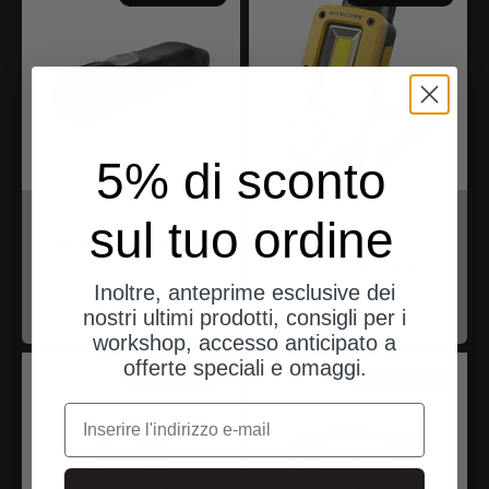
5% di sconto
Nitecore
Nitecore
sul tuo ordine
Tiki LE - 300 Lumen
NWL20 -
Arbeitsleuchte -
Angebot
$27.00
600 Lumen
Inoltre, anteprime esclusive dei
Angebot
$50.00
nostri ultimi prodotti, consigli per i
workshop, accesso anticipato a
offerte speciali e omaggi.
spedizioni dalla Germania
spedizioni dalla Germania
e-mail