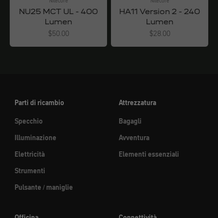
Nitecore
Nitecore
NU25 MCT UL - 400
HA11 Version 2 - 240
Lumen
Lumen
Angebot
Angebot
$50.00
$28.00
Parti di ricambio
Attrezzatura
Specchio
Bagagli
Illuminazione
Avventura
Elettricità
Elementi essenziali
Strumenti
Pulsante / maniglie
Officina
Connettività