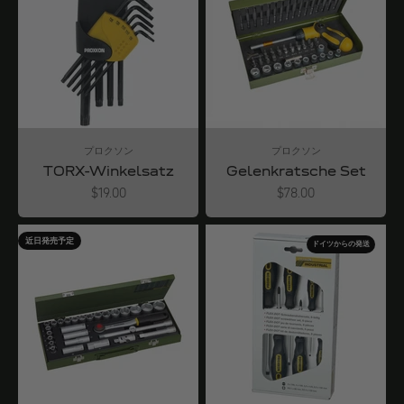
プロクソン
プロクソン
TORX-Winkelsatz
Gelenkratsche Set
Angebot
Angebot
$19.00
$78.00
近日発売予定
ドイツからの発送