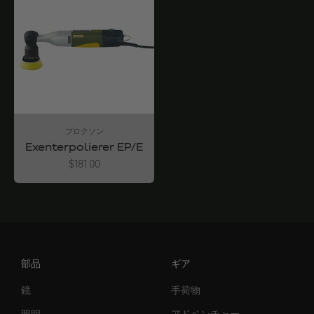
プロクソン
Exenterpolierer EP/E
Angebot
$181.00
部品
ギア
鏡
手荷物