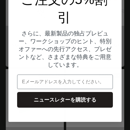
引
さらに、最新製品の独占プレビュ
プロクソン
プロクソン
Ring-
Universal- und
ー、ワークショップのヒント、特別
Maulschlüsselsatz
Ölabsaugpumpe AP
オファーへの先行アクセス、プレゼ
15-teilig
12
ントなど、さまざまな特典をご用意
Angebot
Angebot
$59.00
$73.00
しています。
ドイツからの発送
ドイツからの発送
電子メール
ニュースレターを購読する