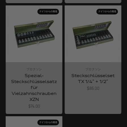
ドイツからの発送
ドイツからの発送
プロクソン
プロクソン
Spezial-
Steckschlüsselset
Steckschlüsselsatz
TX 1/4" + 1/2"
für
Angebot
$85.00
Vielzahnschrauben
XZN
Angebot
$74.00
ドイツからの発送