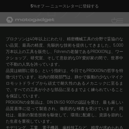
コンテンツへスキップ
5%オフ — ニュースレターに登録する
プロクソン
モトガジェット社
翻訳がありませ
翻訳があり
プロクソンは40年以上にわたり、精密機械工具の分野で妥協のな
い品質、最高の精度、先駆的な技術を提供してきました。5,000
万本以上の工具を販売し、Föhrenの老舗であるPROXXONは、ワー
クショップ、研究室、そして意欲的なDIY愛好家の間で、世界中
で不動の人気を誇っています。
品質は細部に宿る」という指針は、今日でもPROXXONの哲学を特
徴づけています。社内の開発部門は、静かで振動の少ないマイク
ロモットドライブから頑丈で耐久性のあるメカニックに至るま
で、すべての工具が小さな部品に至るまでよく練られていること
を保証しています。
PROXXONの全製品は、DIN EN ISO 9001の認証を受け、最も厳しい
品質基準に従って製造され、徹底的な検査を受けています。 同
社は、最新の製造技術を駆使して、環境に配慮し、資源を節約し
た生産を重視しています。
モデリング、工業、電子機器、歯科技工など、精度が求められる