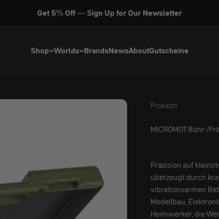
Get 5% Off — Sign Up for Our Newsletter
Shop
Worlds
Brands
News
About
Gutscheine
Proxxon
Proxxon
MICROMOT Bohr-/Frä
Präzision auf klein
überzeugt durch kraf
vibrationsarmen Betri
Modellbau, Elektronik
Heimwerker, die Wert 