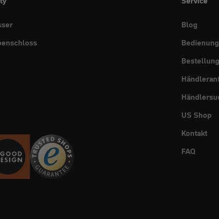
ty
Service
sser
Blog
benschloss
Bedienung
Bestellun
Händleran
Händlersu
US Shop
Kontakt
FAQ