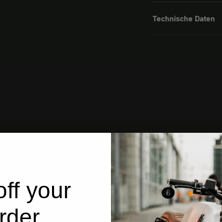
Technische Daten
ff your
rder