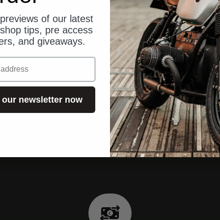
previews of our latest
shop tips, pre access
fers, and giveaways.
 our newsletter now