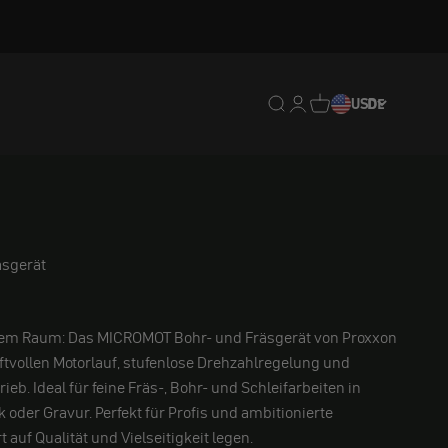
Translation missing: de.
Translation missing: 
Translation missing
USD
DE
sgerät
stem Raum: Das MICROMOT Bohr- und Fräsgerät von Proxxon
tvollen Motorlauf, stufenlose Drehzahlregelung und
eb. Ideal für feine Fräs-, Bohr- und Schleifarbeiten in
 oder Gravur. Perfekt für Profis und ambitionierte
auf Qualität und Vielseitigkeit legen.