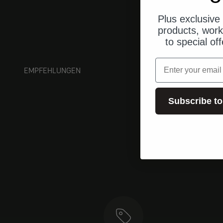
Plus exclusive 
products, work
to special of
Email
EMPFEHLUNGEN
Subscribe to