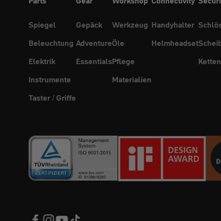
Parts
Gear
Workshop
Connectivity
Securi
Spiegel
Gepäck
Werkzeug
Handyhalter
Schlö
Beleuchtung
Adventure
Öle
Helmheadset
Schei
Elektrik
Essentials
Pflege
Ketten
Instrumente
Materialien
Taster / Griffe