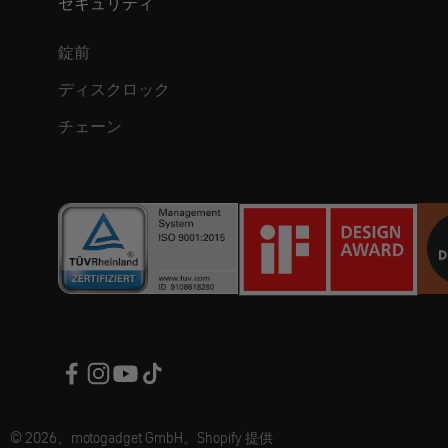
セキュリティ
錠前
ディスクロック
チェーン
© 2026、motogadget GmbH。Shopify 提供