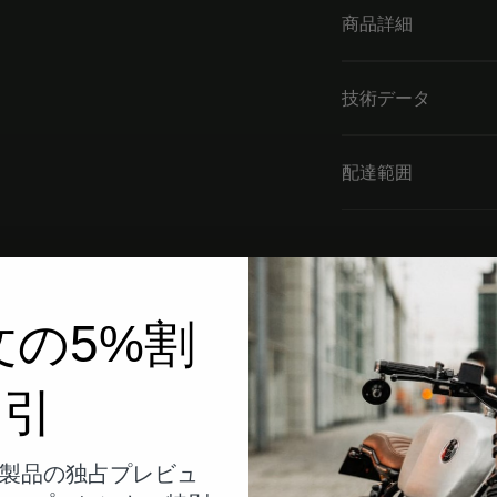
商品詳細
技術データ
配達範囲
文の5%割
引
製品の独占プレビュ