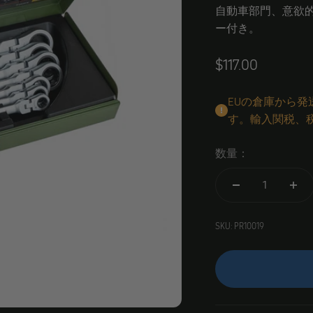
自動車部門、意欲的
ー付き。
Angebot
$117.00
EUの倉庫から
す。輸入関税、
数量：
SKU: PR10019