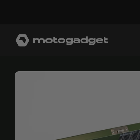
コンテンツへスキップ
モトガジェット社