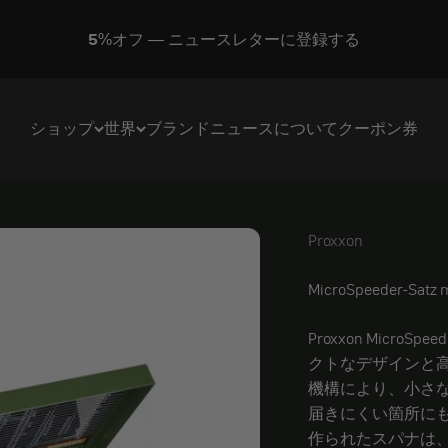
5%オフ — ニュースレターに登録する
ショップ
世界
ブランド
ニュース
について
クーポン券
Proxxon
Proxxon
MicroSpeeder-Satz m
Proxxon Micr
クトなデザインと
機構により、小さ
届きにくい箇所に
作られたスパナは