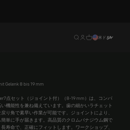
翻訳がありません: en.header.g
翻訳がありません: en.heade
翻訳がありません: en.hea
米ドル
JA
it Gelenk 8 bis 19 mm
oSpeeder7点セット（ジョイント付）（8-19 mm）は、コンパ
高い機能性を兼ね備えています。歯の細かいラチェット
な戻り角で素早い作業が可能です。ジョイントにより、
も簡単に手が届きます。高品質のクロムバナジウム鋼で
、長寿命で、正確にフィットします。ワークショップ、