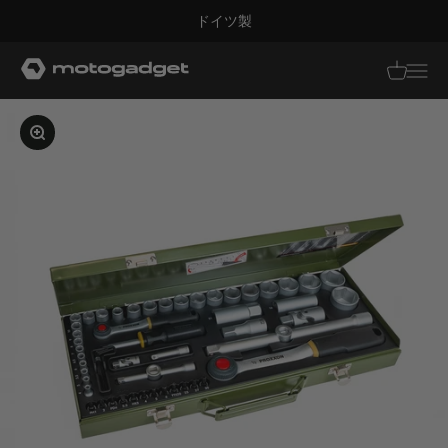
コンテンツへスキップ
ドイツ製
モトガジェット社
翻訳がありませ
翻訳があり
画像を拡大する