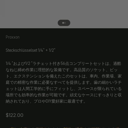
エレメント1へ
エレメント2へ
Proxxon
Proxxon
Steckschlüsselset 1/4" + 1/2"
1/4 "および1/2 "ラチェット付き56点コンプリートセットは、過酷
なねじ締め作業に理想的な装備です。高品質のソケット、ビッ
ト、エクステンションを備えたこのセットは、車内、作業場、家
庭での精密な作業に必要なすべてを提供します。歯の細かいラチ
ェットは人間工学的に手にフィットし、スペースが限られている
場所でも効率的な作業が可能です。頑丈なケースにすっきりと収
納されており、プロやDIY愛好家に最適です。
Angebot
$122.00