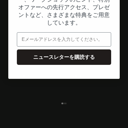
オファーへの先行アクセス、プレゼ
ントなど、さまざまな特典をご用意
しています。
電子メール
ニュースレターを購読する
米国からの発送
お客様の住所へ、より迅速かつ直接お届けします。
エレメント1へ
エレメント2へ
エレメント3へ