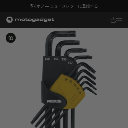
コンテンツへスキップ
5%オフ — ニュースレターに登録する
モトガジェット社
翻訳がありませ
翻訳があり
画像を拡大する