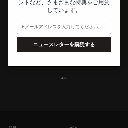
ントなど、さまざまな特典をご用意
しています。
電子メール
ニュースレターを購読する
米国からの発送
お客様の住所へ、より迅速かつ直接お届けします。
エレメント1へ
エレメント2へ
エレメント3へ