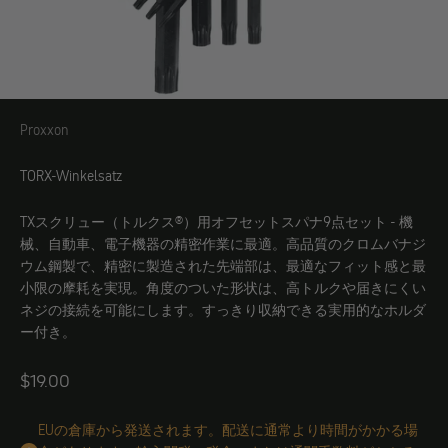
Proxxon
Proxxon
TORX-Winkelsatz
TXスクリュー（トルクス®）用オフセットスパナ9点セット - 機
械、自動車、電子機器の精密作業に最適。高品質のクロムバナジ
ウム鋼製で、精密に製造された先端部は、最適なフィット感と最
小限の摩耗を実現。角度のついた形状は、高トルクや届きにくい
ネジの接続を可能にします。すっきり収納できる実用的なホルダ
ー付き。
Angebot
$19.00
EUの倉庫から発送されます。配送に通常より時間がかかる場