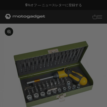
コンテンツへスキップ
5%オフ — ニュースレターに登録する
モトガジェット社
翻訳がありませ
翻訳があり
画像を拡大する