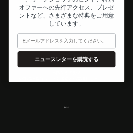
オファーへの先行アクセス、プレゼ
ントなど、さまざまな特典をご用意
しています。
電子メール
ニュースレターを購読する
米国からの発送
お客様の住所へ、より迅速かつ直接お届けします。
エレメント1へ
エレメント2へ
エレメント3へ