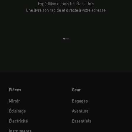
Expédition depuis les États-Unis
Une livraison rapide et directe à votre adresse.
Aller à l'élément 1
Aller à l'élément 2
Aller à l'élément 3
Pièces
Gear
Miroir
Bagages
Éclairage
Aventure
Électricité
Essentiels
Instruments