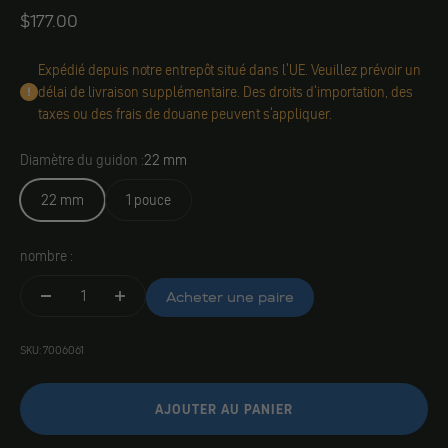
Angebot
$177.00
Expédié depuis notre entrepôt situé dans l'UE. Veuillez prévoir un
délai de livraison supplémentaire. Des droits d'importation, des
taxes ou des frais de douane peuvent s'appliquer.
Diamètre du guidon :
22 mm
22 mm
1 pouce
nombre :
Acheter une paire
SKU: 7006061
AJOUTER AU PANIER