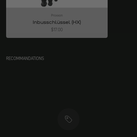
Proxxon
Inbusschlüssel (HX)
Angebot
$17.00
RECOMMANDATIONS