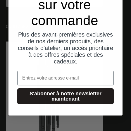
sur votre
commande
OUTILLAGE ADAPTÉ
Plus des avant-premières exclusives
de nos derniers produits, des
conseils d'atelier, un accès prioritaire
expéditions depuis l'Allemagne
à des offres spéciales et des
cadeaux.
Email
S'abonner à notre newsletter
maintenant