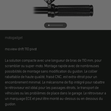
Aller à l'élément 1
Aller à l'élément 2
Aller à l'élément 3
Aller à l'élément 4
Aller à l'élément 5
Aller à l'élément 6
Aller à l'élément 7
Aller à l'élément 8
Aller à l'élément 9
Aller à l'élément 10
motogadget
motogadget
mo.view drift 110 pivot
La solution compacte avec une longueur de bras de 110 mm, pour
scrambler ou super-moto. Montage rapide avec de nombreuses
possibilités de montage sans modification du guidon. Le collier
rabattable de haute qualité, fraisé CNC, est extra-étroit pour un
encombrement minimal. Le mécanisme de flip intégré pour rabattre
le rétroviseur est idéal pour les
passages étroits, le transport de
véhicules ou les problèmes de place dans le garage. Le rétroviseur a
un marquage ECE et peut être monté au-dessus ou en dessous du
guidon.