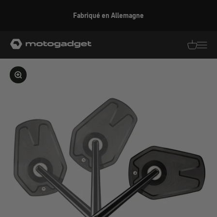
Aller au contenu
Fabriqué en Allemagne
motogadget GmbH
Traductio
Transl
Agrandir l'image