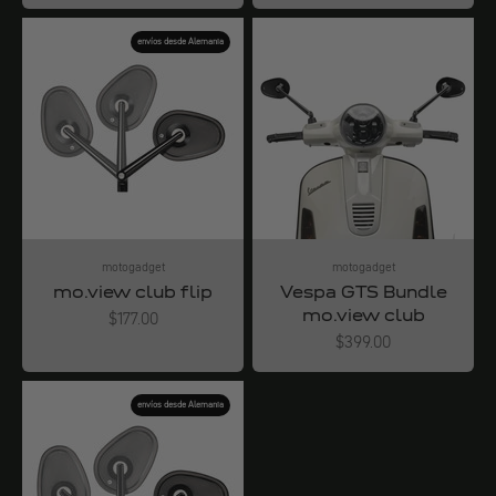
envíos desde Alemania
motogadget
motogadget
mo.view club flip
Vespa GTS Bundle
mo.view club
Angebot
$177.00
Angebot
$399.00
envíos desde Alemania