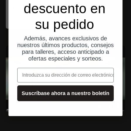
motogadget
descuento en
mo.view flip pivot
clamp
su pedido
Angebot
$66.00
Además, avances exclusivos de
nuestros últimos productos, consejos
para talleres, acceso anticipado a
ofertas especiales y sorteos.
correo electrónico
Suscríbase ahora a nuestro boletín