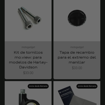
motogadget
motogadget
Kit de tornillos
Tapa de recambio
mo.view: para
para el extremo del
modelos de Harley-
manillar
Davidson
Angebot
$33.00
Angebot
$33.00
envíos desde Alemania
envíos desde Alemania