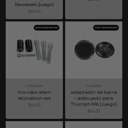
Kawasaki (juego)
Angebot
$66.00
envíos desde Alemania
envíos desde Alemania
motogadget
motogadget
mo.view stem
adaptador de barra
relocation set
- adecuado para
Triumph M6 (Juego)
Angebot
$66.00
Angebot
$44.00