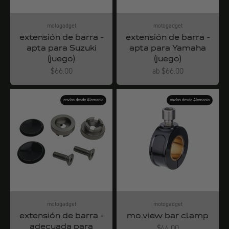
motogadget
motogadget
extensión de barra -
extensión de barra -
apta para Suzuki
apta para Yamaha
(juego)
(juego)
Angebot
Angebot
$66.00
ab $66.00
envíos desde Alemania
envíos desde Alemania
motogadget
motogadget
extensión de barra -
mo.view bar clamp
adecuada para
Angebot
$44.00