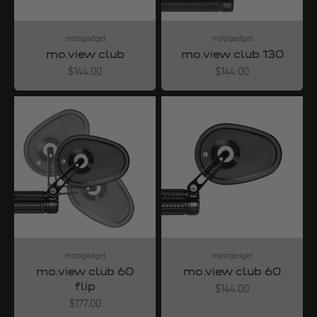
motogadget
motogadget
mo.view club
mo.view club 130
Angebot
Angebot
$144.00
$144.00
motogadget
motogadget
mo.view club 60
mo.view club 60
flip
Angebot
$144.00
Angebot
$177.00