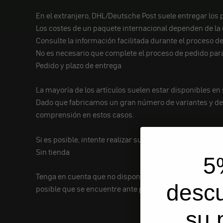
En el extranjero, DHL/Deutsche Post suele entregar los p
Los costes de un paquete internacional dependen de la di
Consulte la información facilitada durante el proceso d
No es necesario que complete el proceso de pedido para
Pedido y plazo de entrega
La mayoría de los artículos suelen estar disponibles en 
Dado que fabricamos un gran número de variantes y de
comprensión en estos casos.
Si es posible, intente realizar su pedido fuera de la tem
Sin tienda
5
Tenga en cuenta que no disponemos de tienda propia. Si
desc
posible que se encuentre ante puertas cerradas o que 
su 