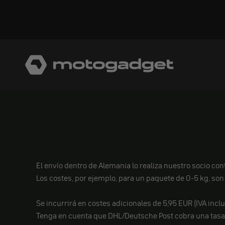
Ir al contenido
motogadget GmbH
El envío dentro de Alemania lo realiza nuestro socio co
Los costes, por ejemplo, para un paquete de 0-5 kg, son 
Se incurrirá en costes adicionales de 5,95 EUR (IVA incl
Tenga en cuenta que DHL/Deutsche Post cobra una tasa d