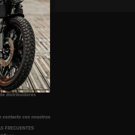
nes de uso
envíos
de información
e distribuidores
 contacto con nosotros
S FRECUENTES