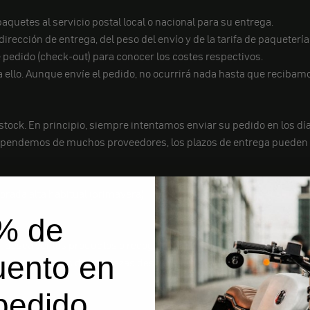
aquetes al servicio postal local o nacional para su entrega.
rección de entrega, del peso del envío y de la tarifa de paqueterí
e pedido (check-out) para conocer los costes respectivos.
 ello. Aunque envíe el pedido, no ocurrirá nada hasta que recibamo
stock. En principio, siempre intentamos enviar su pedido en los día
pendemos de muchos proveedores, los plazos de entrega pueden se
porada alta habitual (primavera).
% de
 desea ver los productos o recogerlos directamente, debe concertar
uento en
no dispongamos de las piezas deseadas en stock.
pedido