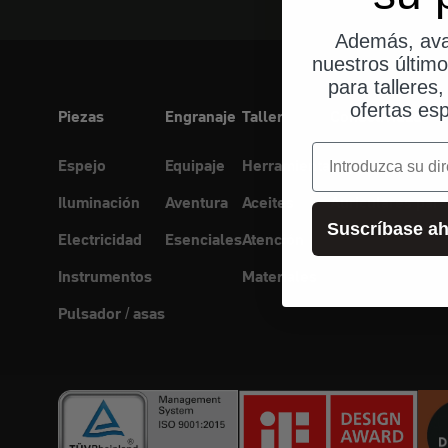
Además, ava
nuestros últim
para talleres
ofertas esp
Piezas
Engranaje
Taller
Conectividad
correo electrónic
Espejo
Equipaje
Herramienta
Soporte para mó
Iluminación
Aventura
Aceites
Auriculares para
Suscríbase ah
Electricidad
Esenciales
Atención
Instrumentos
Materiales
Pulsador / asas