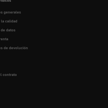
rídicos
es generales
 la calidad
 de datos
renta
s de devolución
l contrato