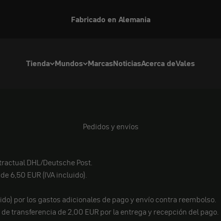
Fabricado en Alemania
Tienda
Mundos
Marcas
Noticias
Acerca de
Vales
Pedidos y envíos
ntractual DHL/Deutsche Post.
de 6,50 EUR (IVA incluido).
uido) por los gastos adicionales de pago y envío contra reembolso.
e transferencia de 2,00 EUR por la entrega y recepción del pago.