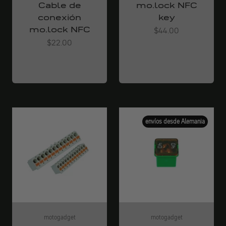
Cable de
mo.lock NFC
conexión
key
mo.lock NFC
Angebot
$44.00
Angebot
$22.00
envíos desde Alemania
motogadget
motogadget