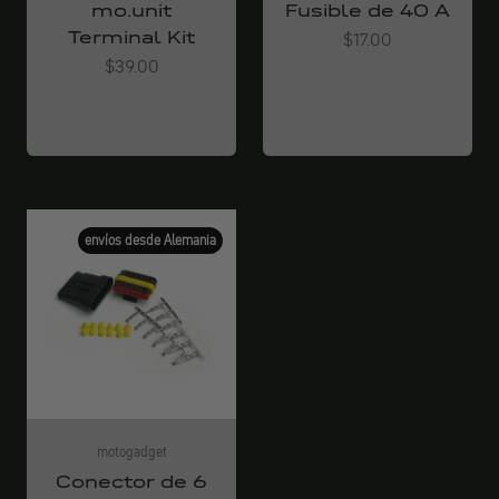
mo.unit
Fusible de 40 A
Terminal Kit
Angebot
$17.00
Angebot
$39.00
envíos desde Alemania
motogadget
Conector de 6