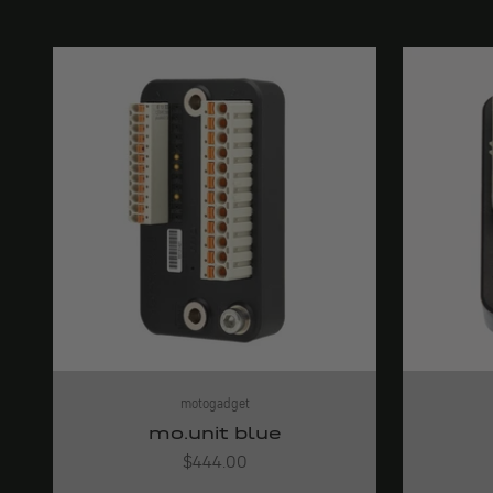
motogadget
mo.unit blue
Angebot
$444.00