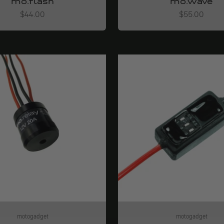
mo.flash
mo.wave
Angebot
Angebot
$44.00
$55.00
motogadget
motogadget