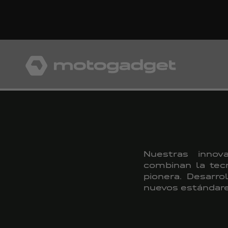
Ir al contenido
motogadget GmbH
Nuestras innov
combinan la tecn
pionera. Desarro
nuevos estándares