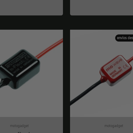
envíos de
motogadget
motogadget