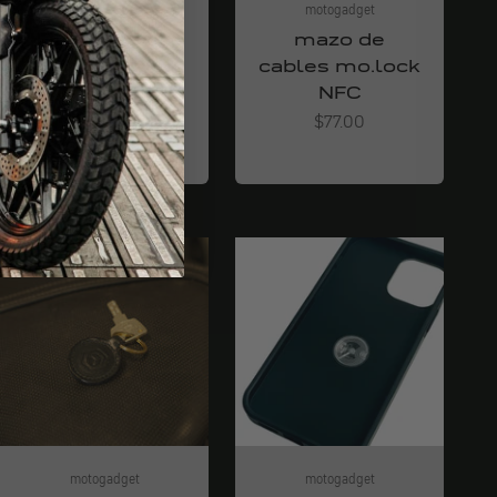
motogadget
motogadget
kit de cables
mazo de
mo.unit
cables mo.lock
NFC
Angebot
$73.00
Angebot
$77.00
motogadget
motogadget