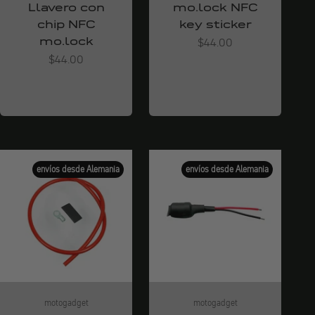
Llavero con
mo.lock NFC
chip NFC
key sticker
mo.lock
Angebot
$44.00
Angebot
$44.00
envíos desde Alemania
envíos desde Alemania
motogadget
motogadget