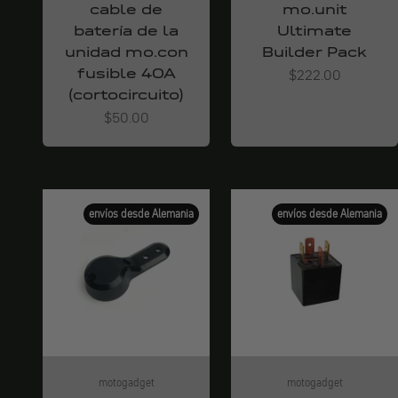
cable de
mo.unit
batería de la
Ultimate
unidad mo.con
Builder Pack
fusible 40A
Angebot
$222.00
(cortocircuito)
Angebot
$50.00
envíos desde Alemania
envíos desde Alemania
motogadget
motogadget