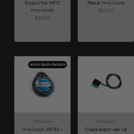
Soporte NFC
Relé mo.lock
mo.lock
Angebot
$33.00
Angebot
$33.00
envíos desde Alemania
motogadget
motogadget
mo.lock RFID -
Captador de la