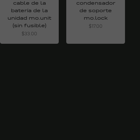
cable de la
condensador
batería de la
de soporte
unidad mo.unit
mo.lock
(sin fusible)
Angebot
$17.00
Angebot
$33.00