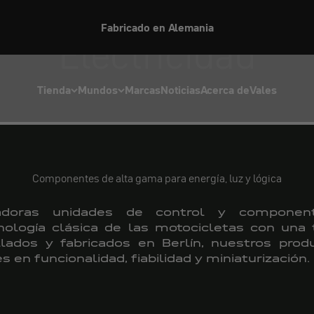
Bienvenido a nuestra tienda de EE. UU.
Electricidad
Tienda
Mundos
Marcas
Noticias
Acerca de
Vales
Componentes de alta gama para energía, luz y lógica
adoras unidades de control y component
ología clásica de las motocicletas con una t
llados y fabricados en Berlín, nuestros pro
 en funcionalidad, fiabilidad y miniaturización.