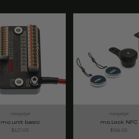
motogadget
motogadget
mo.unit basic
mo.lock NFC
Angebot
Angebot
$421.00
$166.00