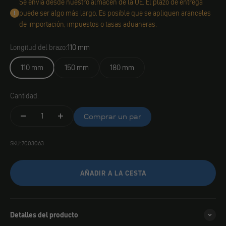
Se envía desde nuestro almacén de la UE. El plazo de entrega
puede ser algo más largo. Es posible que se apliquen aranceles
de importación, impuestos o tasas aduaneras.
Longitud del brazo:
110 mm
110 mm
150 mm
180 mm
Cantidad:
Comprar un par
SKU: 7003063
AÑADIR A LA CESTA
Detalles del producto