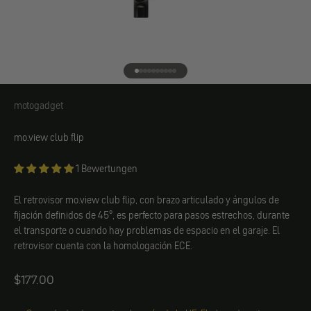
Ir al elemento 1
Ir al elemento 2
Ir al elemento 3
Ir al elemento 4
Ir al elemento 5
Ir al elemento 6
Ir al elemento 7
Ir al elemento 8
Ir al elemento 9
Ir al elemento 10
motogadget
motogadget
mo.view club flip
1 Bewertungen
El retrovisor mo.view club flip, con brazo articulado y ángulos de
fijación definidos de 45°, es perfecto para pasos estrechos, durante
el transporte o cuando hay problemas de espacio en el garaje. El
retrovisor cuenta con la homologación ECE.
Angebot
$177.00