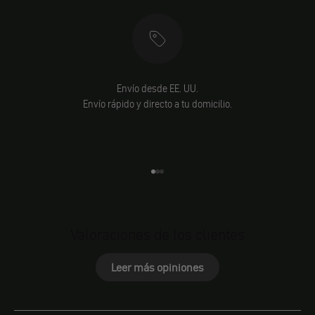
Envío desde EE. UU.
Envío rápido y directo a tu domicilio.
Ir al elemento 1
Ir al elemento 2
Ir al elemento 3
Valoraciones de los clientes
Leer más opiniones