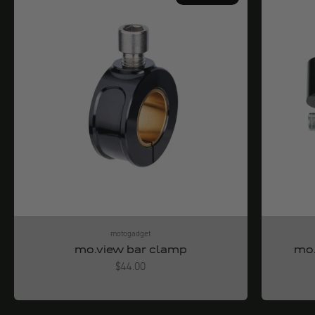
motogadget
mo.view bar clamp
mo.
Angebot
$44.00