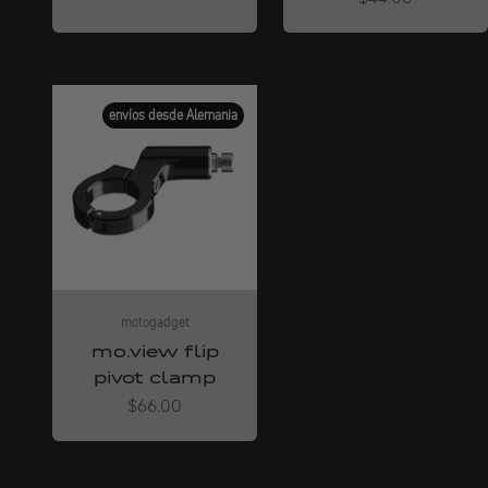
envíos desde Alemania
motogadget
mo.view flip
pivot clamp
Angebot
$66.00