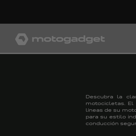
Ir al contenido
motogadget GmbH
Descubra la cla
motocicletas. El
líneas de su moto
para su estilo in
conducción segur