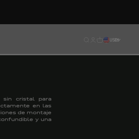
Traducción pendiente: e
Traducción pendiente:
Traducción pendien
USD
ES
sin cristal para
fectamente en las
pciones de montaje
nconfundible y una