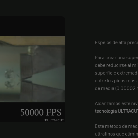
Espejos de alta prec
Para crear una superf
debe reducirse al m
superficie extremada
entre los picos más 
de media (0,00002 
Alcanzamos este nive
tecnología
ULTRACU
Este método de meca
ultrafinos que elimi