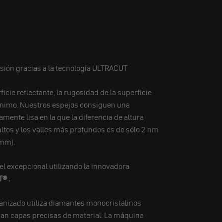
isión gracias a la tecnología ULTRACUT
icie reflectante, la rugosidad de la superficie
ínimo. Nuestros espejos consiguen una
mente lisa en la que la diferencia de altura
altos y los valles más profundos es de sólo 2 nm
mm).
l excepcional utilizando la innovadora
T®
.
nizado utiliza diamantes monocristalinos
nan capas precisas de material. La máquina