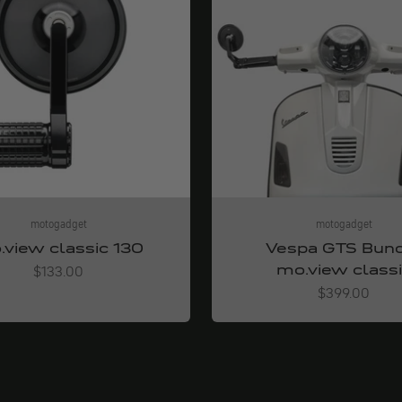
motogadget
motogadget
view classic 130
Vespa GTS Bun
mo.view class
Angebot
$133.00
Angebot
$399.00