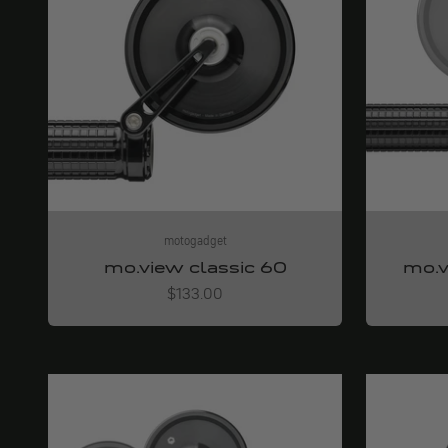
motogadget
mo.view classic 60
mo.v
Angebot
$133.00