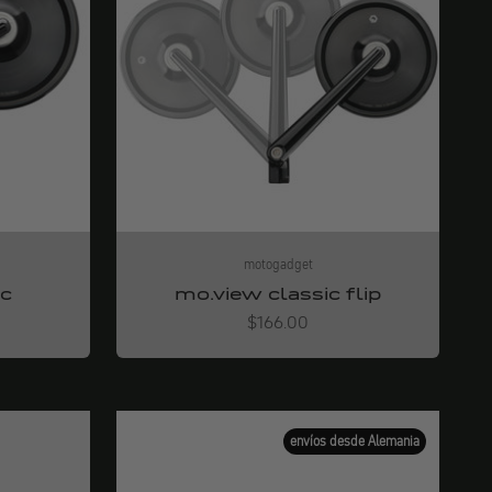
motogadget
ic
mo.view classic flip
Angebot
$166.00
envíos desde Alemania