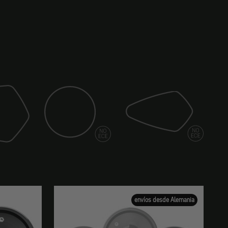
Espejo (espía)
Espejo (hoja)
envíos desde Alemania