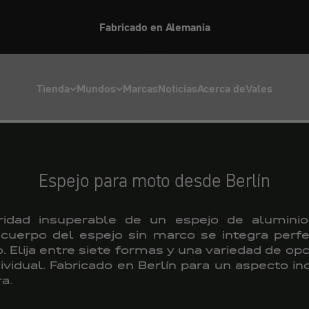
Fabricado en Alemania
Espejo
Tienda
Mundos
Marcas
Noticias
Acerca de
Vales
Espejo para moto desde Berlín
ridad insuperable de un espejo de aluminio 
 cuerpo del espejo sin marco se integra per
. Elija entre siete formas y una variedad de o
dividual. Fabricado en Berlín para un aspecto i
a.