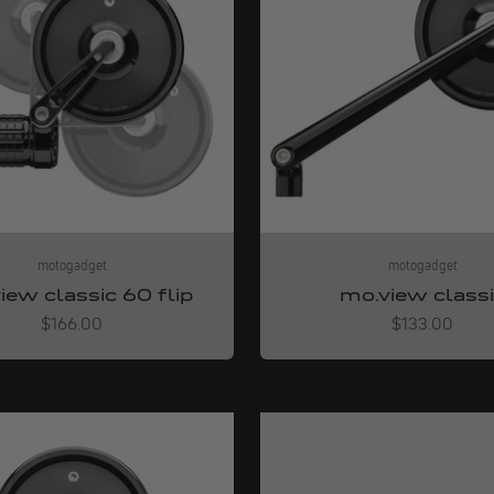
motogadget
motogadget
iew classic 60 flip
mo.view class
Angebot
Angebot
$166.00
$133.00