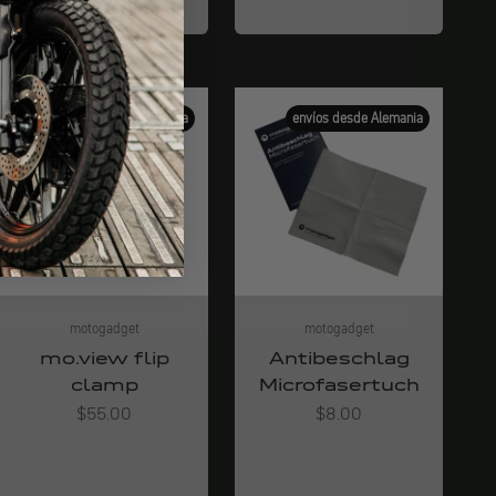
envíos desde Alemania
envíos desde Alemania
motogadget
motogadget
mo.view flip
Antibeschlag
clamp
Microfasertuch
Angebot
Angebot
$55.00
$8.00