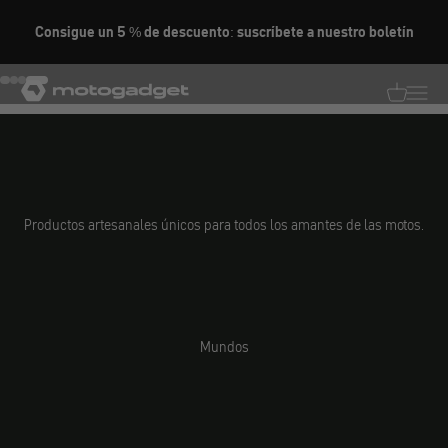
Ir al contenido
Consigue un 5 % de descuento: suscríbete a nuestro boletín
DESCÚBRELO AHORA
motogadget GmbH
Ir al elemento 1
Ir al elemento 2
Ir al elemento 3
Ir al elemento 4
Traducció
Traduc
Productos artesanales únicos para todos los amantes de las motos.
Mundos
Piezas