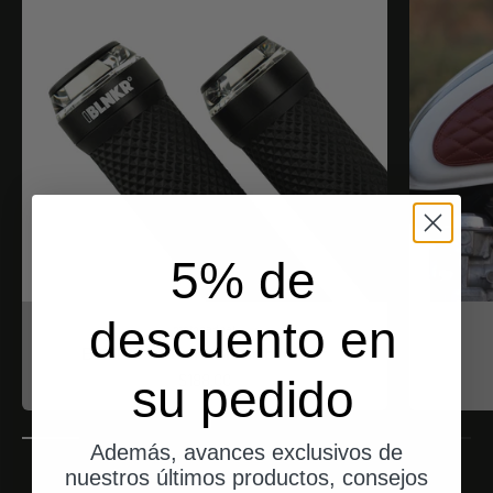
5% de
descuento en
motogadget
BLNKR - Der Fahrradblinker
Angebot
$188.00
su pedido
Además, avances exclusivos de
nuestros últimos productos, consejos