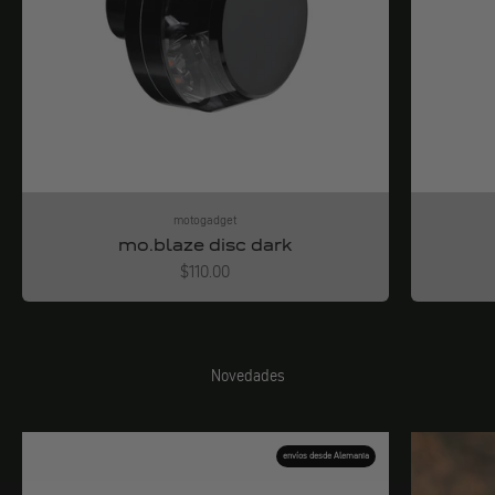
motogadget
mo.blaze disc dark
Angebot
$110.00
Novedades
envíos desde Alemania