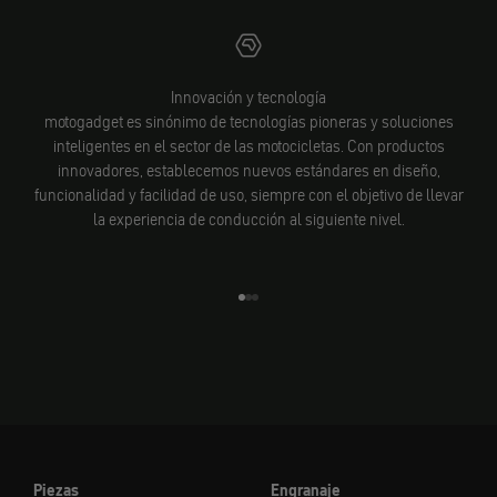
Innovación y tecnología
motogadget es sinónimo de tecnologías pioneras y soluciones
inteligentes en el sector de las motocicletas. Con productos
innovadores, establecemos nuevos estándares en diseño,
funcionalidad y facilidad de uso, siempre con el objetivo de llevar
la experiencia de conducción al siguiente nivel.
Ir al elemento 1
Ir al elemento 2
Ir al elemento 3
Piezas
Engranaje