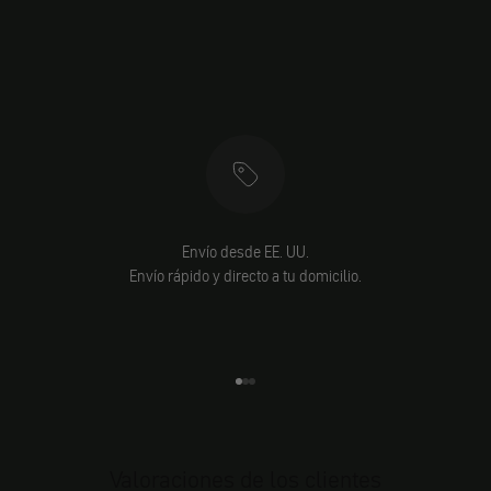
Envío desde EE. UU.
Envío rápido y directo a tu domicilio.
Ir al elemento 1
Ir al elemento 2
Ir al elemento 3
Valoraciones de los clientes