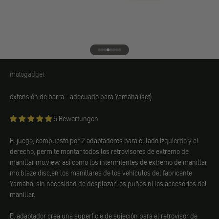
Ir al elemento 1
Ir al elemento 2
Ir al elemento 3
Ir al elemento 4
Ir al elemento 5
Ir al elemento 6
Ir al elemento 7
Ir al elemento 8
motogadget
motogadget
extensión de barra
- adecuado para Yamaha (set)
5 Bewertungen
El juego, compuesto por 2 adaptadores para el lado izquierdo y el
derecho, permite
montar todos los retrovisores de extremo de
manillar mo.view, así como los intermitentes de extremo de manillar
mo.blaze disc,
en los manillares de los vehículos del fabricante
Yamaha
, sin necesidad de desplazar los puños ni los accesorios del
manillar.
El adaptador crea una superficie de sujeción para el retrovisor de