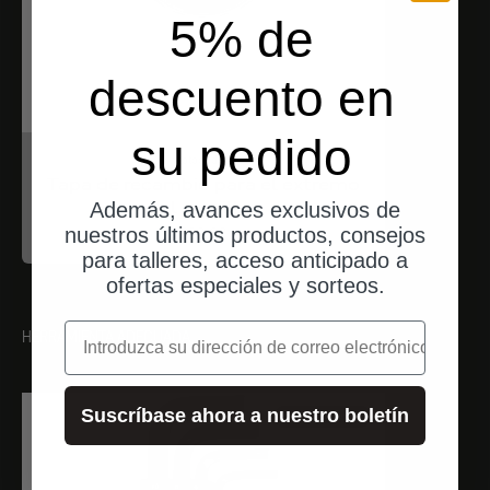
5% de
descuento en
su pedido
motogadget
Tapa de recambio para el extremo
del manillar
Además, avances exclusivos de
Angebot
nuestros últimos productos, consejos
$33.00
para talleres, acceso anticipado a
ofertas especiales y sorteos.
correo electrónico
HERRAMIENTA ADECUADA
Suscríbase ahora a nuestro boletín
envíos desde Alemania