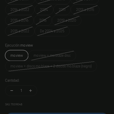
2016 a 2022
2024
2011
2013 a 2015
2015 a 2016
2016
2019 a 2020
2015 a 2022
De 2024 a 2025
Ejecución:
mo.view
mo.view
mo.view + mo.blaze disc
mo.view + disco mo.blaze + 2 discos mo.blaze (negro)
Cantidad:
SKU: 7009048