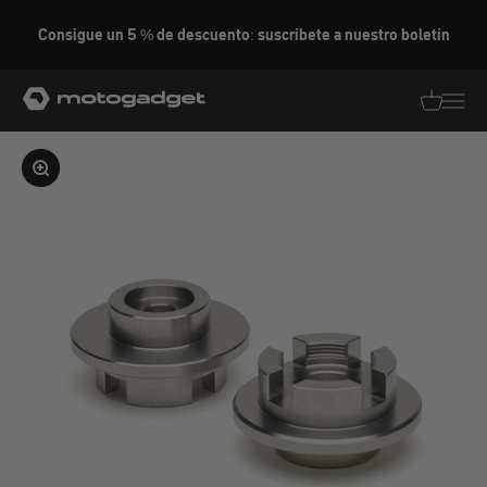
Ir al contenido
Consigue un 5 % de descuento: suscríbete a nuestro boletín
motogadget GmbH
Traducció
Traduc
Ampliar la imagen