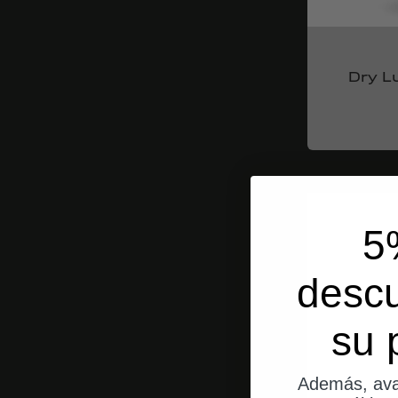
Dry L
5
desc
su 
Además, ava