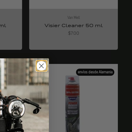
Van Mell
 ml
Visier Cleaner 50 ml
Angebot
$7.00
de Alemania
envíos desde Alemania