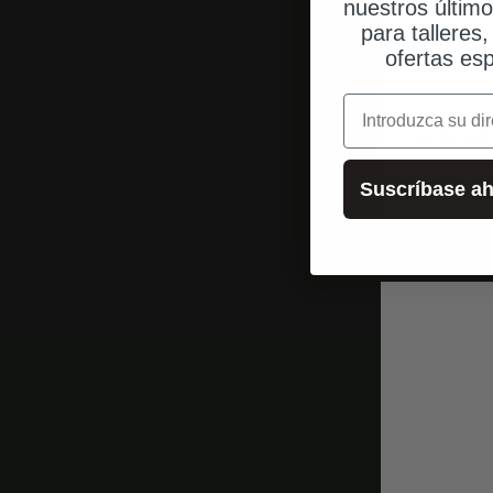
nuestros últim
para talleres
ofertas esp
correo electrónic
WD-40 
Suscríbase ah