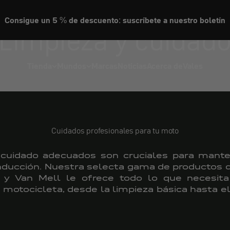
Consigue un 5 % de descuento: suscríbete a nuestro boletín
Limpieza y cuidad
Tienda
Mundos
Marcas
Noticias
Acerca de
Vales
Cuidados profesionales para tu moto
 cuidado adecuados son cruciales para mante
onducción. Nuestra selecta gama de productos d
 y Van Mell le ofrece todo lo que necesita
 motocicleta, desde la limpieza básica hasta e