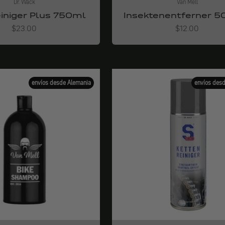
Dr. Wack
Van Mell
einiger Plus 750ml
Insektenentferner 5
Angebot
Angebot
$23.00
$12.00
envíos desde Alemania
envíos des