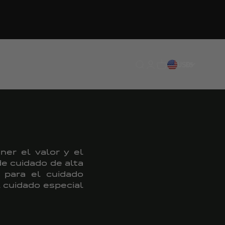
o
Traducción pendiente: e
Traducción pendiente:
Traducción pendien
USD
ES
ner el valor y el
e cuidado de alta
 para el cuidado
l cuidado especial