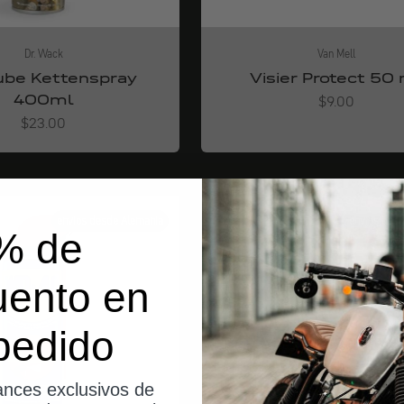
Dr. Wack
Van Mell
ube Kettenspray
Visier Protect 50
400ml
Angebot
$9.00
Angebot
$23.00
envíos desde Alemania
envíos des
% de
uento en
pedido
nces exclusivos de