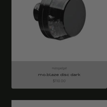
motogadget
mo.blaze disc dark
Angebot
$110.00