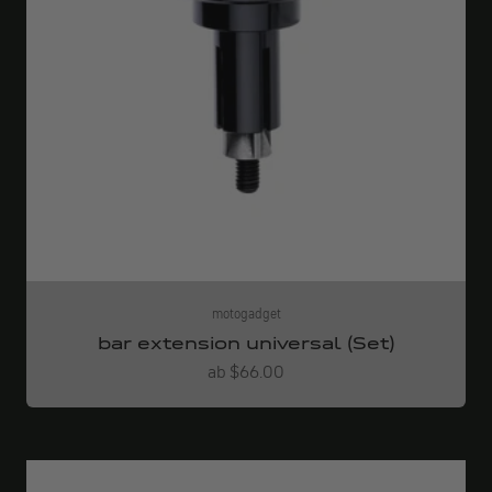
motogadget
bar extension universal (Set)
Angebot
ab $66.00