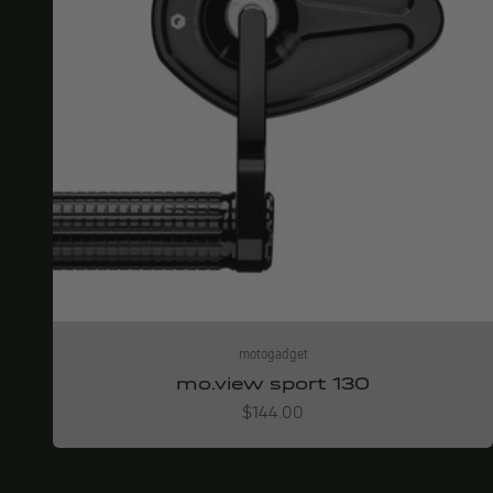
motogadget
mo.view sport 130
Angebot
$144.00