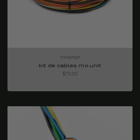
motogadget
kit de cables mo.unit
Angebot
$73.00