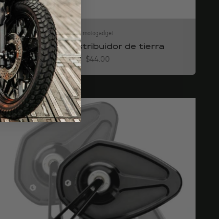
motogadget
mo.unit distribuidor de tierra
Angebot
$44.00