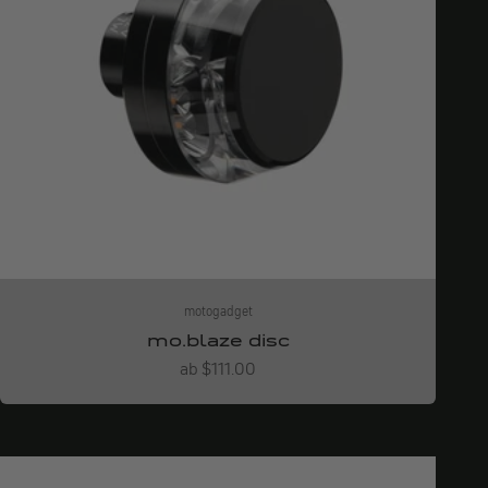
motogadget
mo.blaze disc
Angebot
ab $111.00