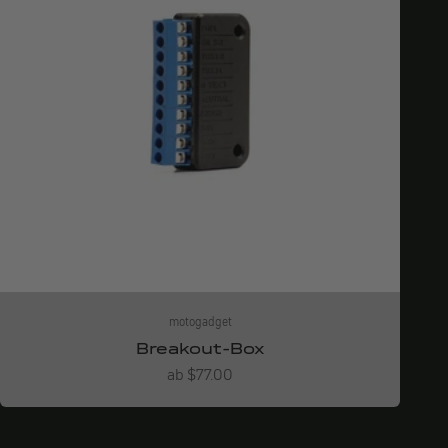
motogadget
Breakout-Box
Angebot
ab $77.00