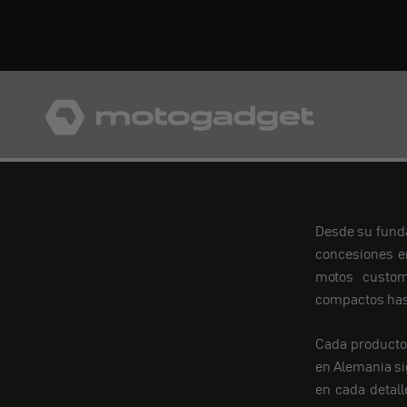
Ir al contenido
motogadget GmbH
Desde su funda
concesiones e
motos custom
compactos hast
Cada producto 
en Alemania si
en cada detall