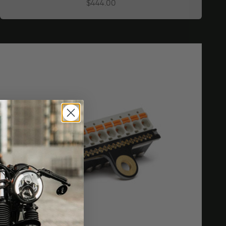
Angebot
$444.00