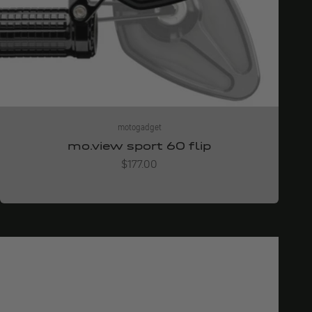
motogadget
mo.view sport 60 flip
Angebot
$177.00