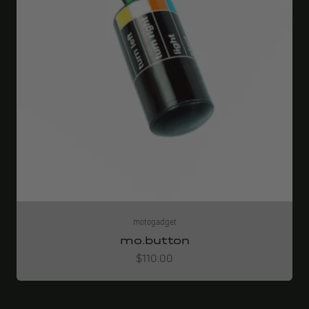
motogadget
mo.button
Angebot
$110.00