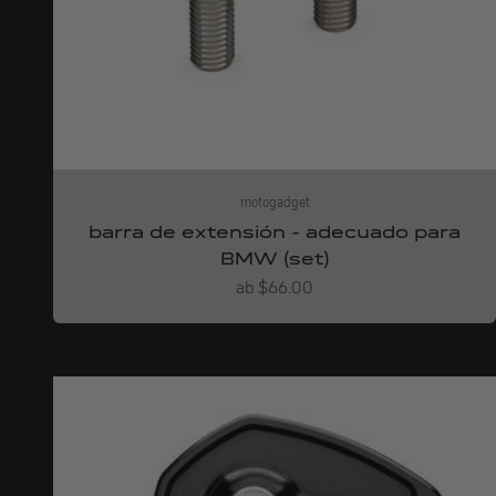
motogadget
barra de extensión - adecuado para
BMW (set)
Angebot
ab $66.00