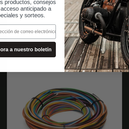
os productos, consejos
, acceso anticipado a
eciales y sorteos.
motogadget
mo.view sport 60
o
Angebot
$144.00
ora a nuestro boletín