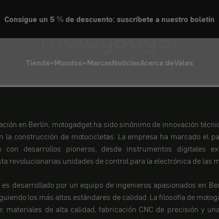
Consigue un 5 % de descuento: suscríbete a nuestro boletín
motogadget
Tienda
Mundos
Marcas
Noticias
Acerca de
Vales
ción en Berlín, motogadget ha sido sinónimo de innovación técnic
n la construcción de motocicletas. La empresa ha marcado el p
 con desarrollos pioneros, desde instrumentos digitales e
a revolucionarias unidades de control para la electrónica de las m
es desarrollado por un equipo de ingenieros apasionados en Ber
guiendo los más altos estándares de calidad. La filosofía de motoga
e: materiales de alta calidad, fabricación CNC de precisión y un