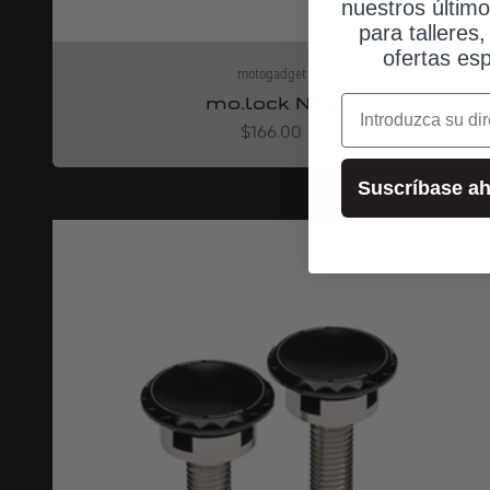
nuestros últim
para talleres
ofertas esp
motogadget
mo.lock NFC
correo electrónic
Angebot
$166.00
Suscríbase ah