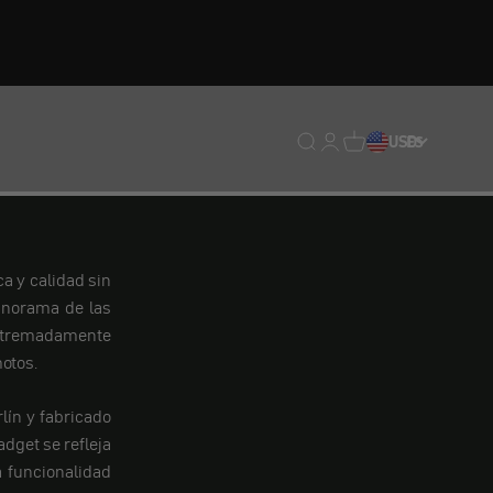
Traducción pendiente: e
Traducción pendiente:
Traducción pendien
USD
ES
a y calidad sin
anorama de las
xtremadamente
otos.
lín y fabricado
dget se refleja
a funcionalidad