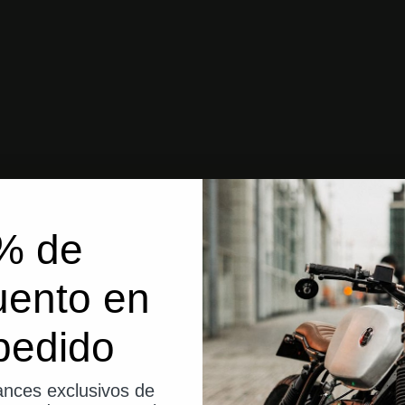
% de
uento en
pedido
nces exclusivos de