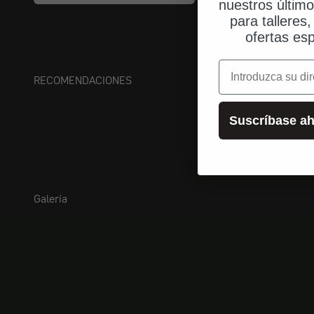
nuestros últim
para talleres
ofertas esp
correo electrónic
RECOMENDACIONES
Suscríbase ah
Galería