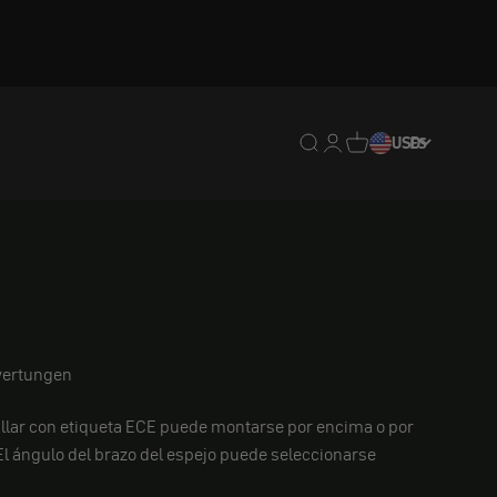
Traducción pendiente: e
Traducción pendiente:
Traducción pendien
USD
ES
ertungen
illar con etiqueta ECE puede montarse por encima o por
 El ángulo del brazo del espejo puede seleccionarse