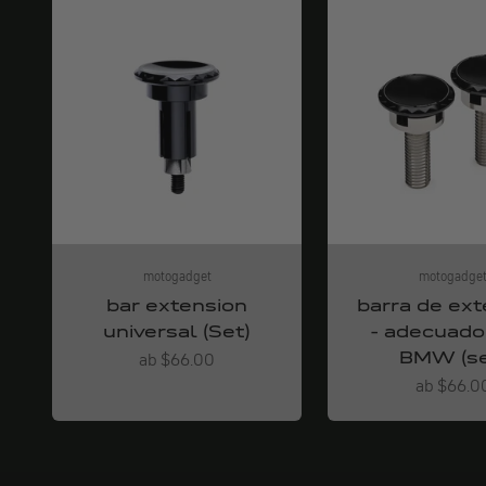
motogadget
motogadge
bar extension
barra de ext
universal (Set)
- adecuado
BMW (se
Angebot
ab $66.00
Angebot
ab $66.0