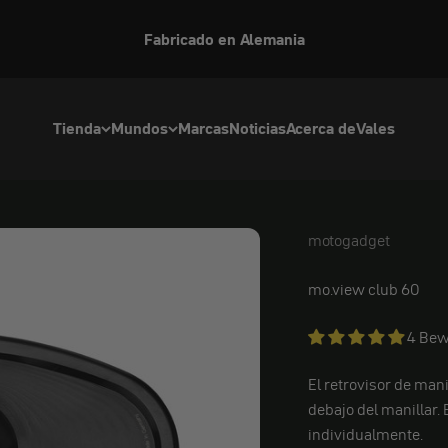
Fabricado en Alemania
Tienda
Mundos
Marcas
Noticias
Acerca de
Vales
motogadget
motogadget
mo.view club 60
4 Bew
El retrovisor de man
debajo del manillar.
individualmente.