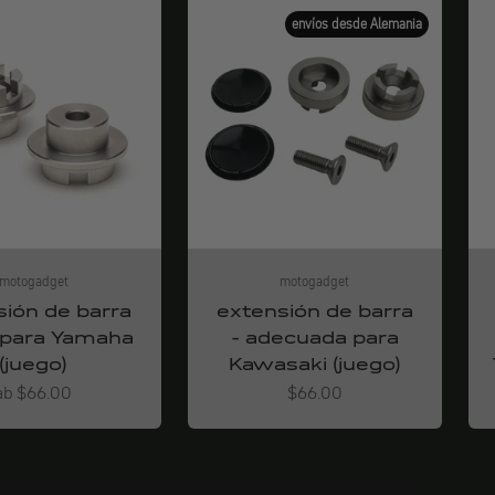
envíos desde Alemania
motogadget
motogadget
sión de barra
extensión de barra
a para Yamaha
- adecuada para
(juego)
Kawasaki (juego)
Angebot
Angebot
ab $66.00
$66.00