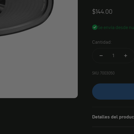
Angebot
$144.00
Se envía desde nu
Cantidad:
SKU: 7003050
Detalles del produc