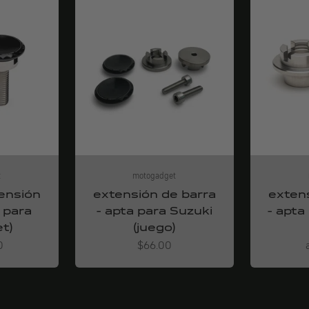
t
motogadget
ensión
extensión de barra
exten
 para
- apta para Suzuki
- apt
t)
(juego)
Angebot
0
$66.00