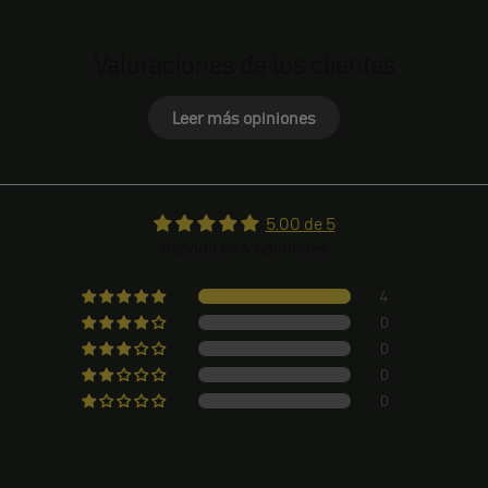
Valoraciones de los clientes
Leer más opiniones
5.00 de 5
Basado en 4 opiniones
4
0
0
0
0