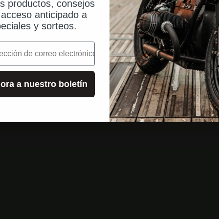
os productos, consejos
, acceso anticipado a
eciales y sorteos.
o
ora a nuestro boletín