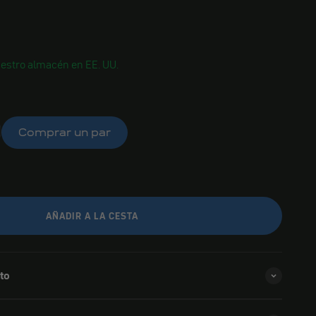
estro almacén en EE. UU.
Comprar un par
AÑADIR A LA CESTA
to