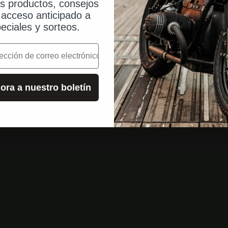
os productos, consejos
, acceso anticipado a
eciales y sorteos.
o
ora a nuestro boletín