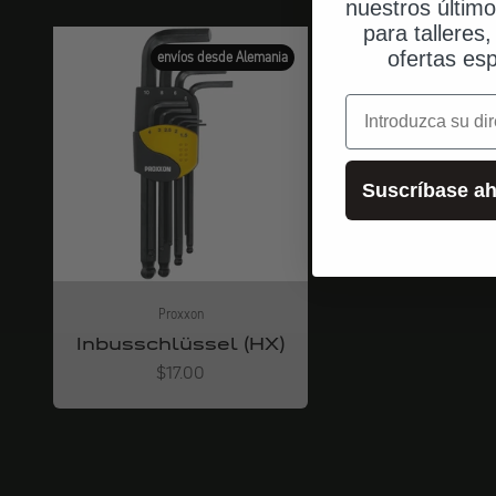
nuestros últim
para talleres
ofertas esp
envíos desde Alemania
correo electrónic
Suscríbase ah
Proxxon
Inbusschlüssel (HX)
Angebot
$17.00