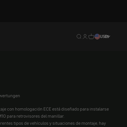
Traducción pendiente: e
Traducción pendiente:
Traducción pendien
USD
ES
wertungen
taje con homologación ECE está diseñado para instalarse
M10 para retrovisores del manillar.
erentes tipos de vehículos y situaciones de montaje, hay