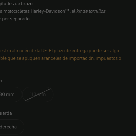
gitudes de brazo.
as motocicletas Harley-Davidson™
, el
kit de tornillos
 por separado.
estro almacén de la UE. El plazo de entrega puede ser algo
ible que se apliquen aranceles de importación, impuestos o
m
180 mm
110 mm
uierda
derecha