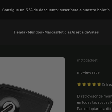
Consigue un 5 % de descuento: suscríbete a nuestro boletín
Tienda
Mundos
Marcas
Noticias
Acerca de
Vales
motogadget
motogadget
mo.view race
13 Be
El retrovisor de mon
en todas las roscas 
Para adaptarse a dif