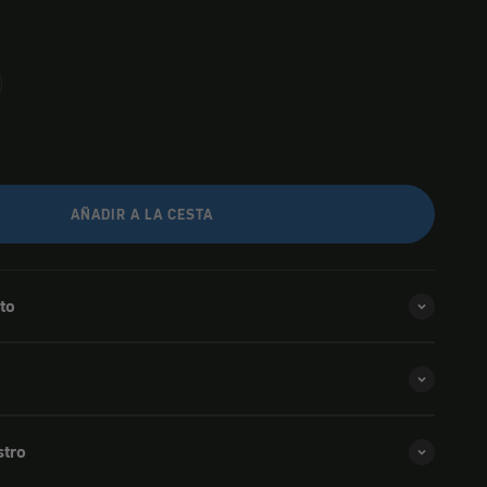
AÑADIR A LA CESTA
to
stro