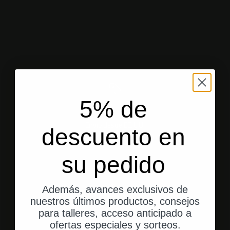
5% de
Envío desde EE. UU.
descuento en
Envío rápido y directo a tu domicilio.
su pedido
Además, avances exclusivos de
Ir al elemento 1
Ir al elemento 2
Ir al elemento 3
nuestros últimos productos, consejos
para talleres, acceso anticipado a
ofertas especiales y sorteos.