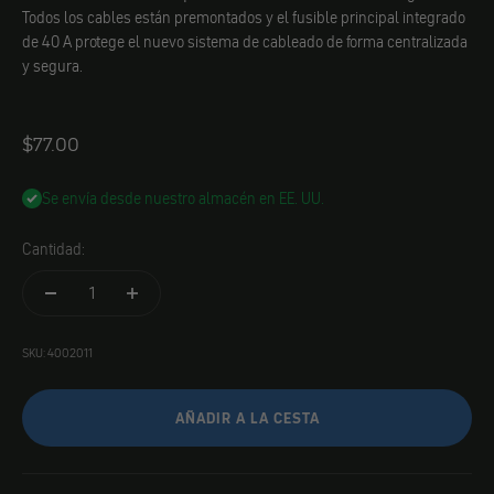
Todos los cables están premontados y el fusible principal integrado
de 40 A protege el nuevo sistema de cableado de forma centralizada
y segura.
Angebot
$77.00
Se envía desde nuestro almacén en EE. UU.
Cantidad:
SKU: 4002011
AÑADIR A LA CESTA