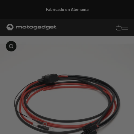
Ir al contenido
Fabricado en Alemania
motogadget GmbH
Traducció
Traduc
Ampliar la imagen