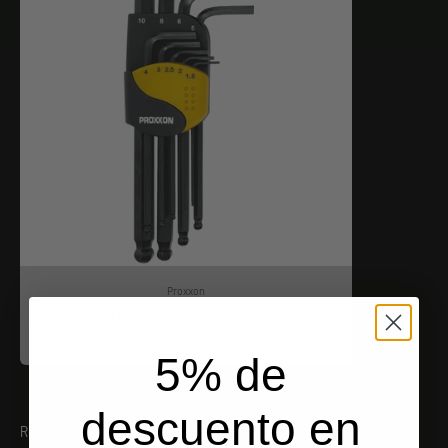
Proxxon
Inbusschlüssel (HX)
Angebot
$17.00
5% de
descuento en
RECOMENDACIONES