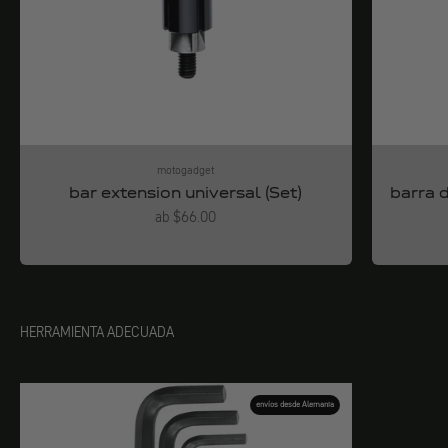
motogadget
bar extension universal (Set)
barra 
Angebot
ab $66.00
HERRAMIENTA ADECUADA
envíos desde Alemania