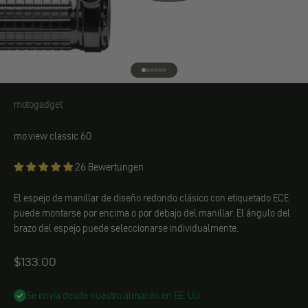
Ir al elemento 1
Ir al elemento 2
Ir al elemento 3
Ir al elemento 4
Ir al elemento 5
Ir al elemento 6
motogadget
motogadget
mo.view classic 60
26 Bewertungen
El espejo de manillar de diseño redondo clásico con etiquetado ECE
puede montarse por encima o por debajo del manillar. El ángulo del
brazo del espejo puede seleccionarse individualmente.
Angebot
$133.00
Se envía desde nuestro almacén en EE. UU.