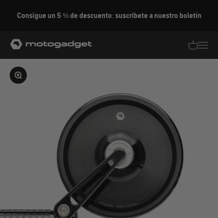
Ir al contenido
Consigue un 5 % de descuento: suscríbete a nuestro boletín
motogadget GmbH
Traducció
Traduc
Ampliar la imagen