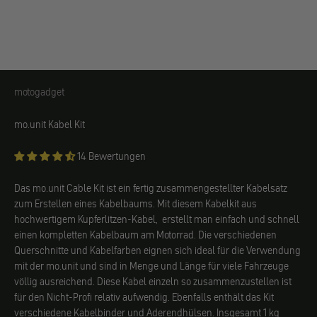
motogadget
motogadget
mo.unit Kabel Kit
14 Bewertungen
Das mo.unit Cable Kit ist ein fertig zusammengestellter Kabelsatz
zum Erstellen eines Kabelbaums. Mit diesem Kabelkit aus
hochwertigem Kupferlitzen-Kabel, erstellt man einfach und schnell
einen kompletten Kabelbaum am Motorrad. Die verschiedenen
Querschnitte und Kabelfarben eignen sich ideal für die Verwendung
mit der mo.unit und sind in Menge und Länge für viele Fahrzeuge
völlig ausreichend. Diese Kabel einzeln so zusammenzustellen ist
für den Nicht-Profi relativ aufwendig. Ebenfalls enthält das Kit
verschiedene Kabelbinder und Aderendhülsen. Insgesamt 1 kg