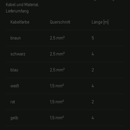
Kabel und Material.
Lieferumfang
Kabelfarbe
Querschnitt
Länge [m]
braun
2,5 mm²
5
schwarz
2,5 mm²
4
blau
2,5 mm²
2
weiß
1,5 mm²
4
rot
1,5 mm²
2
gelb
1,5 mm²
4