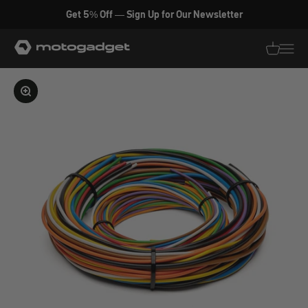
Zum Inhalt springen
Get 5% Off — Sign Up for Our Newsletter
motogadget GmbH
Translati
Transl
Bild vergrößern