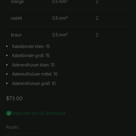
orange
0,5 mm²
2
violett
0,5 mm²
2
braun
0,5 mm²
2
Kabelbinder klein: 15
Kabelbinder groß: 15
Aderendhüsen klein: 10
Aderendhülsen mittel: 10
Aderendhülsen groß: 10
Angebot
$73.00
Ships from our US warehouse
Anzahl: