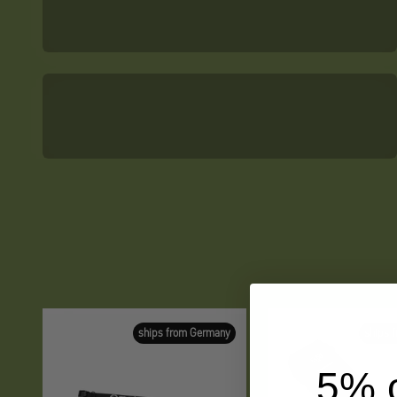
Isomatten
ships from Germany
ships 
5% o