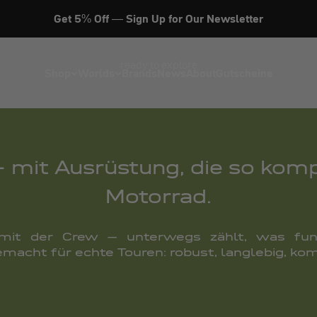
Adventure
Get 5% Off — Sign Up for Our Newsletter
ready to explore
Shop
Worlds
Brands
News
About
Gutscheine
 mit Ausrüstung, die so komp
Motorrad.
mit der Crew – unterwegs zählt, was funk
emacht für echte Touren: robust, langlebig, ko