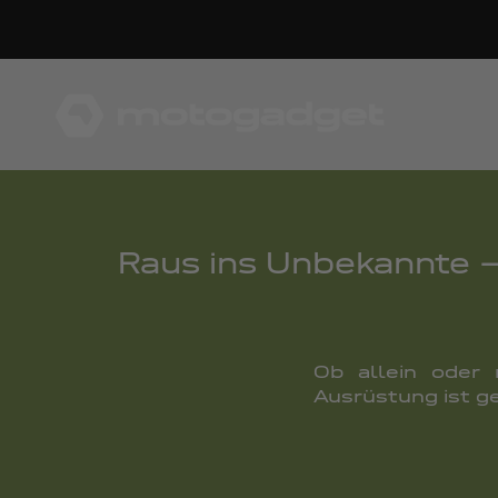
Zum Inhalt springen
motogadget GmbH
Raus ins Unbekannte –
Ob allein oder 
Ausrüstung ist g