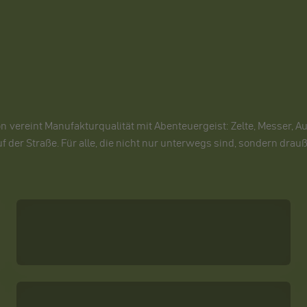
n vereint Manufakturqualität mit Abenteuergeist: Zelte, Messer, A
uf der Straße. Für alle, die nicht nur unterwegs sind, sondern drau
Multitools
Outdoor-Beleuchtung