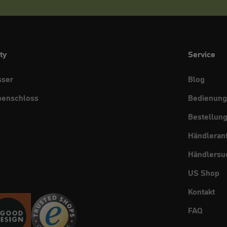
ty
Service
sser
Blog
benschloss
Bedienung
Bestellun
Händleran
Händlersu
US Shop
Kontakt
FAQ