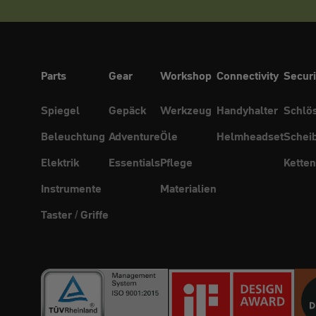
Parts
Gear
Workshop
Connectivity
Securi
Spiegel
Gepäck
Werkzeug
Handyhalter
Schlö
Beleuchtung
Adventure
Öle
Helmheadset
Schei
Elektrik
Essentials
Pflege
Ketten
Instrumente
Materialien
Taster / Griffe