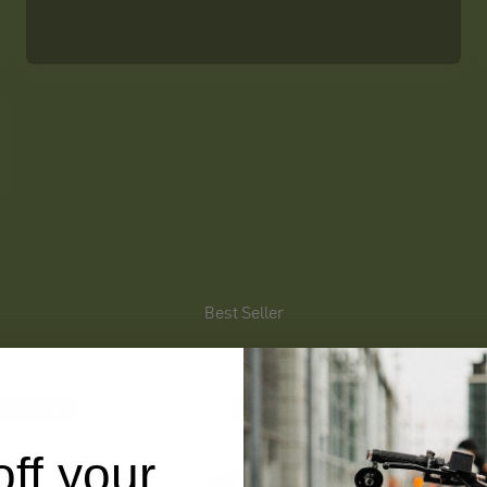
Best Seller
from Germany
ships from Germany
ff your