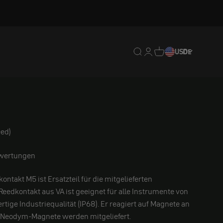
Translation missing: de.
Translation missing: 
Translation missing
USD
DE
ed)
wertungen
ontakt M5 ist Ersatzteil für die mitgelieferten
eedkontakt aus VA ist geeignet für alle Instrumente von
ige Industriequalität (IP68). Er reagiert auf Magnete an
 2 Neodym-Magnete werden mitgeliefert.