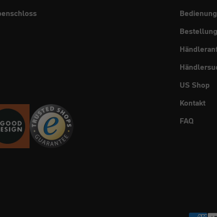
benschloss
Bedienung
Bestellun
Händleran
Händlersu
US Shop
Kontakt
FAQ