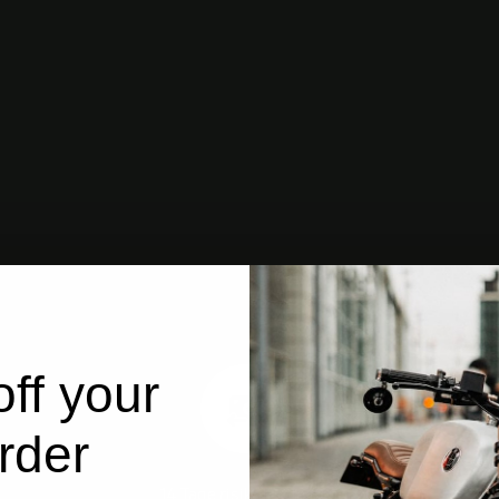
ff your
rder
14 Tage risikofrei testen