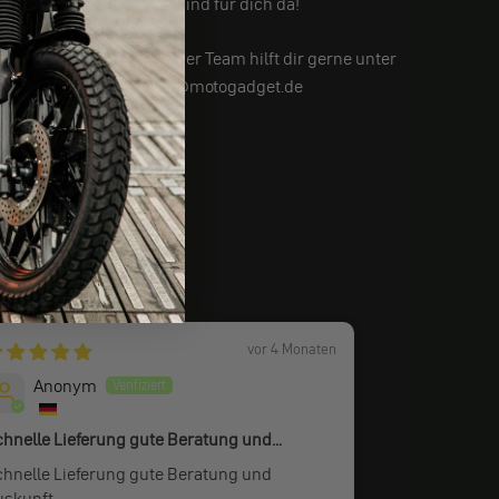
Wir sind für dich da!
Noch Fragen? Unser Team hilft dir gerne unter
info@motogadget.de
vor 4 Monaten
Anonym
Thomas
chnelle Lieferung gute Beratung und
Alles
uskunft
chnelle Lieferung gute Beratung und
Alles Super!!!!
uskunft.