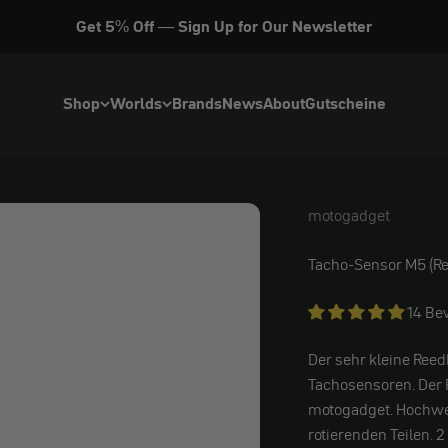
Get 5% Off — Sign Up for Our Newsletter
Shop
Worlds
Brands
News
About
Gutscheine
motogadget
motogadget
Tacho-Sensor M5 (Re
14 Be
Der sehr kleine Reedk
Tachosensoren. Der R
motogadget. Hochwert
rotierenden Teilen.