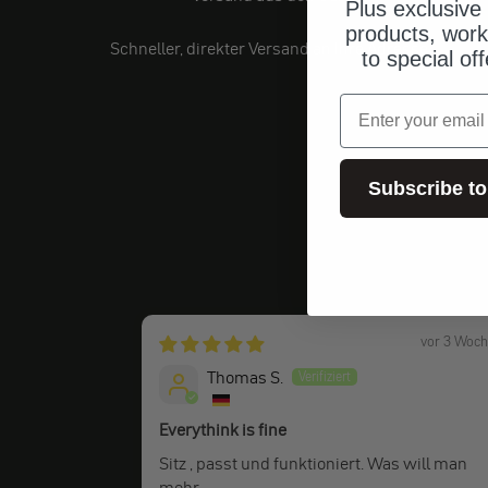
Plus exclusive 
products, work
Schneller, direkter Versand an Ihre Adresse.
to special of
Email
Subscribe to
vor 3 Woc
Thomas S.
Everythink is fine
Sitz , passt und funktioniert. Was will man
mehr.....