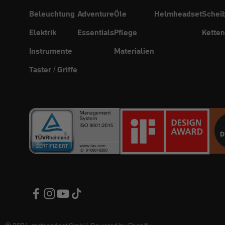
Beleuchtung
Adventure
Öle
Helmheadset
Schei
Elektrik
Essentials
Pflege
Ketten
Instrumente
Materialien
Taster / Griffe