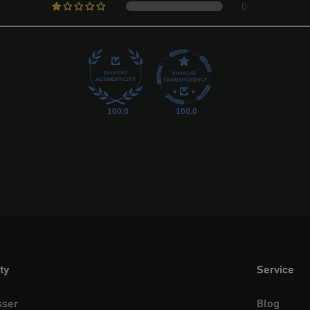
0
100.0
100.0
ty
Service
sser
Blog