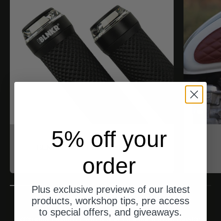
5% off your
motogadget
BLNKR - Der Fahrradblinker
order
Angebot
$188.00
Plus exclusive previews of our latest
products, workshop tips, pre access
to special offers, and giveaways.
motogadget products have become a staple in the Deus Customs