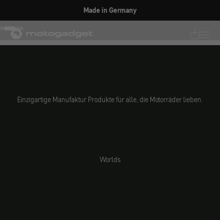
Zum Inhalt springen
JETZT ENTDECKEN
Made in Germany
motogadget GmbH
Gehe zu Element 1
Gehe zu Element 2
Gehe zu Element 3
Gehe zu Element 4
Translati
Transl
Einzigartige Manufaktur Produkte für alle, die Motorräder lieben.
Worlds
Parts