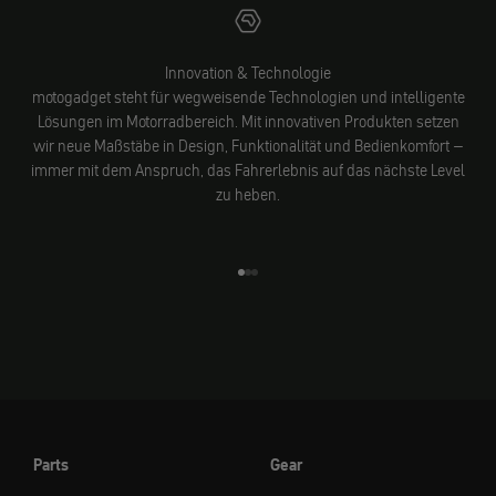
Innovation & Technologie
motogadget steht für wegweisende Technologien und intelligente
Lösungen im Motorradbereich. Mit innovativen Produkten setzen
wir neue Maßstäbe in Design, Funktionalität und Bedienkomfort –
immer mit dem Anspruch, das Fahrerlebnis auf das nächste Level
zu heben.
Gehe zu Element 1
Gehe zu Element 2
Gehe zu Element 3
Parts
Gear