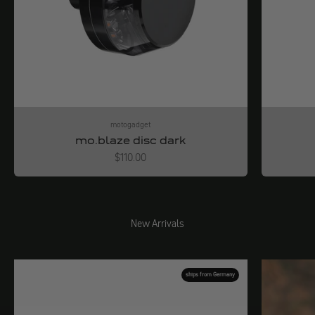
motogadget
mo.blaze disc dark
Angebot
$110.00
New Arrivals
ships from Germany