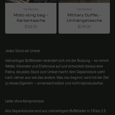
Trip Machine
Trip Machine
Moto sling bag -
Military Duffel -
Kartentasche
Umhängetasche
Angebot
Angebot
$128.00
$295.00
Jedes Stück ein Unikat
Vollnarbiges Büffelleder verändert sich mit der Nutzung – es nimmt
Wetter, Kilometer und Erlebnisse auf und entwickelt daraus eine
Patina, die jedes Stück zum Unikat macht. Kein Gepäckstück sieht
nach Jahren aus wie das andere. Was neu beginnt, wird mit der Zeit
zu etwas Eigenem – unverwechselbar und nicht reproduzierbar.
Leder ohne Kompromisse
Alle Gepäckstücke sind aus vollnarbigem Büffelleder in 1,8 bis 2,5