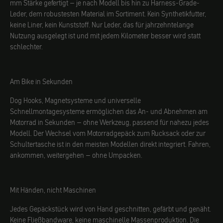
mm Stärke gefertigt – je nach Modell bis hin zu Harness-Grade-
Leder, dem robustesten Material im Sortiment. Kein Synthetikfutter,
keine Liner, kein Kunststoff. Nur Leder, das für jahrzehntelange
Nutzung ausgelegt ist und mit jedem Kilometer besser wird statt
schlechter.
Am Bike in Sekunden
Dog Hooks, Magnetsysteme und universelle
Schnellmontagesysteme ermöglichen das An- und Abnehmen am
Motorrad in Sekunden – ohne Werkzeug, passend für nahezu jedes
Modell. Der Wechsel vom Motorradgepäck zum Rucksack oder zur
Schultertasche ist in den meisten Modellen direkt integriert. Fahren,
ankommen, weitergehen – ohne Umpacken.
Mit Händen, nicht Maschinen
Jedes Gepäckstück wird von Hand geschnitten, gefärbt und genäht.
Keine Fließbandware, keine maschinelle Massenproduktion. Die