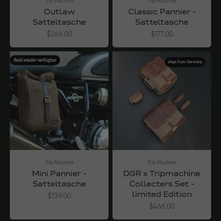
Trip Machine
Trip Machine
Outlaw
Classic Pannier -
Satteltasche
Satteltasche
Angebot
Angebot
$266.00
$177.00
Bald wieder verfügbar
ships from Germany
Trip Machine
Trip Machine
Mini Pannier -
DGR x Tripmachine
Satteltasche
Collecters Set -
limited Edition
Angebot
$139.00
Angebot
$466.00