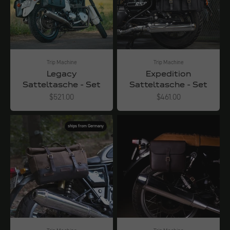
Trip Machine
Trip Machine
Legacy
Expedition
Satteltasche - Set
Satteltasche - Set
Angebot
Angebot
$521.00
$461.00
ships from Germany