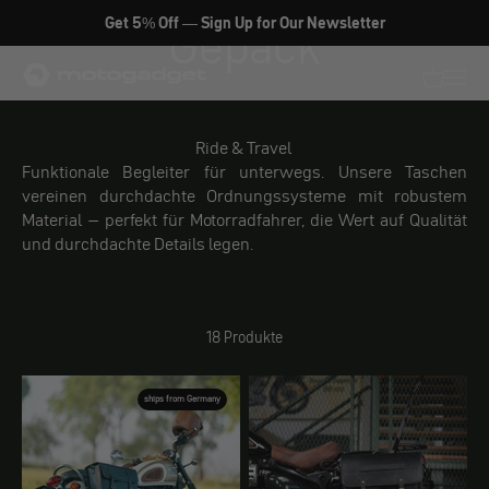
Zum Inhalt springen
Get 5% Off — Sign Up for Our Newsletter
Gepäck
motogadget GmbH
Translati
Transl
Ride & Travel
Funktionale Begleiter für unterwegs. Unsere Taschen
vereinen durchdachte Ordnungssysteme mit robustem
Material – perfekt für Motorradfahrer, die Wert auf Qualität
und durchdachte Details legen.
18 Produkte
ships from Germany