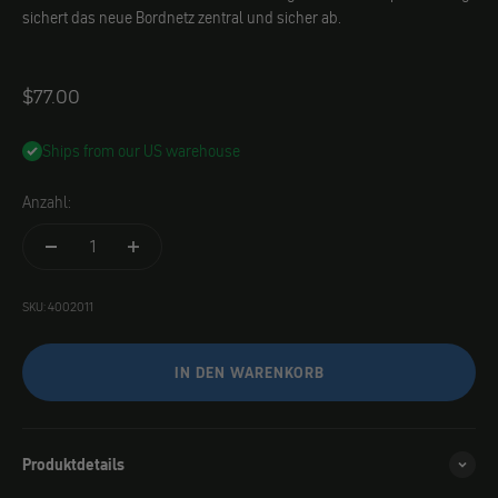
sichert das neue Bordnetz zentral und sicher ab.
Angebot
$77.00
Ships from our US warehouse
Anzahl:
SKU: 4002011
IN DEN WARENKORB
Produktdetails