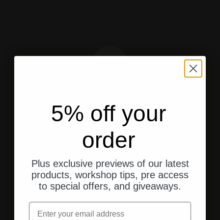
Versand aus den USA
5% off your
Schneller, direkter Versand an Ihre Adresse.
order
Gehe zu Element 1
Gehe zu Element 2
Gehe zu Element 3
Plus exclusive previews of our latest
products, workshop tips, pre access
to special offers, and giveaways.
Kundenbewertungen
Email