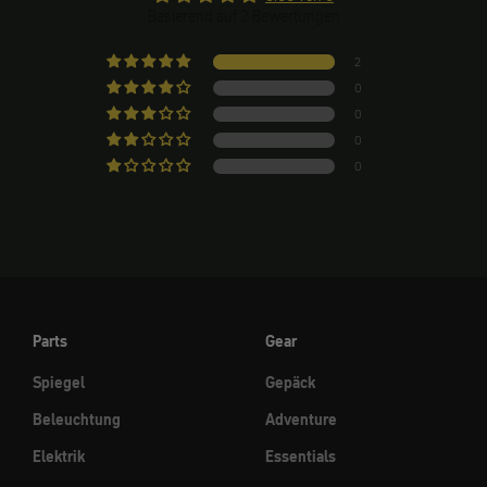
Basierend auf 2 Bewertungen
2
0
0
0
0
Parts
Gear
Spiegel
Gepäck
Beleuchtung
Adventure
Elektrik
Essentials