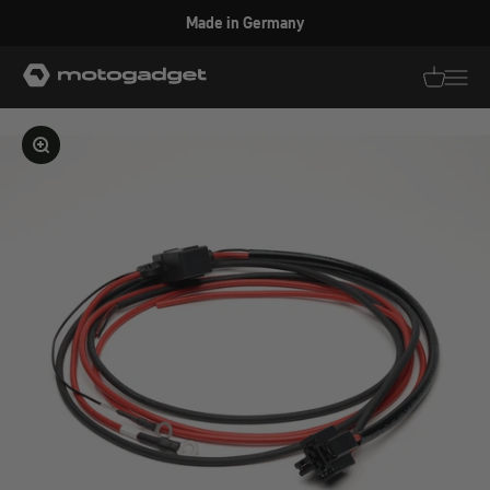
Zum Inhalt springen
Made in Germany
motogadget GmbH
Translati
Transl
Bild vergrößern