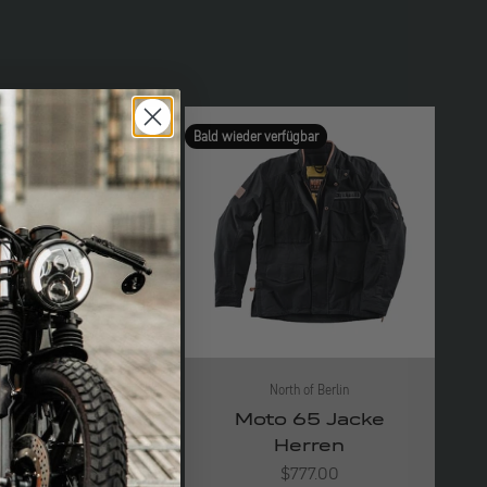
rfügbar
Bald wieder verfügbar
orth of Berlin
North of Berlin
t Rider Jacke
Moto 65 Jacke
Herren
Herren
Angebot
Angebot
$444.00
$777.00