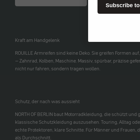
Subscribe to
Kraft am Handgelenk
ROUILLE Armreifen sind keine Deko. Sie greifen Formen auf,
– Zahnrad, Kolben, Maschine. Massiv, spürbar, präzise gefer
nicht nur fahren, sondern tragen wollen.
Schutz, der nach was aussieht
NORTH OF BERLIN baut Motorradkleidung, die schützt und g
klassische Schutzkleidung auszusehen. Touring, Alltag oder 
echte Protektoren, klare Schnitte. Für Männer und Frauen,
als Durchschnitt.