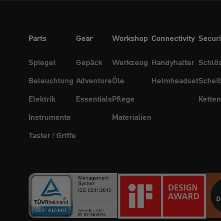
Parts
Gear
Workshop
Connectivity
Securi
Spiegel
Gepäck
Werkzeug
Handyhalter
Schlö
Beleuchtung
Adventure
Öle
Helmheadset
Schei
Elektrik
Essentials
Pflege
Ketten
Instrumente
Materialien
Taster / Griffe