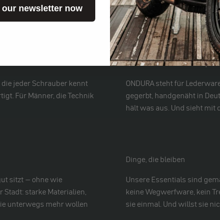
 our newsletter now
Echtes Leder. Keine Kompro
 die jeder Schrauber kennt
ONDURA steht für Lederwaren
tigt. Für Männer, die Technik
gegerbt, handgenäht in Deu
hält was aus. Und sieht mit
Dinge, die bleiben
ut sitzt – ohne wie
Unsere Essentials sind gemac
Stadt: starke Materialien,
keine Wegwerfware, kein Tre
 die unterwegs mehr wollen
sie einmal. Und willst sie n