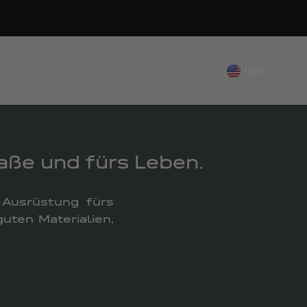
Translation missing: de.
Translation missing: 
Translation missing
USD
DE
aße und fürs Leben.
 Ausrüstung fürs
uten Materialien,