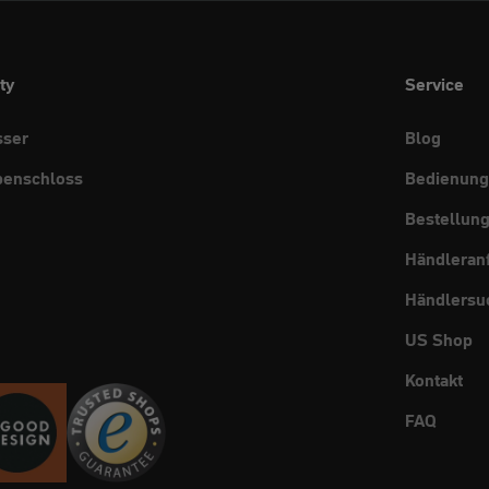
ty
Service
sser
Blog
benschloss
Bedienung
Bestellun
Händleran
Händlersu
US Shop
Kontakt
FAQ