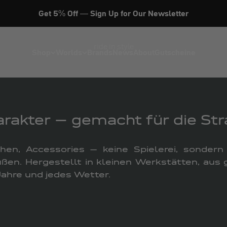
Essentials
Get 5% Off — Sign Up for Our Newsletter
ride in style
Shop
Worlds
Brands
News
About
Gutscheine
rakter – gemacht für die Str
chen, Accessories – keine Spielerei, sondern
ßen. Hergestellt in kleinen Werkstätten, aus g
Jahre und jedes Wetter.