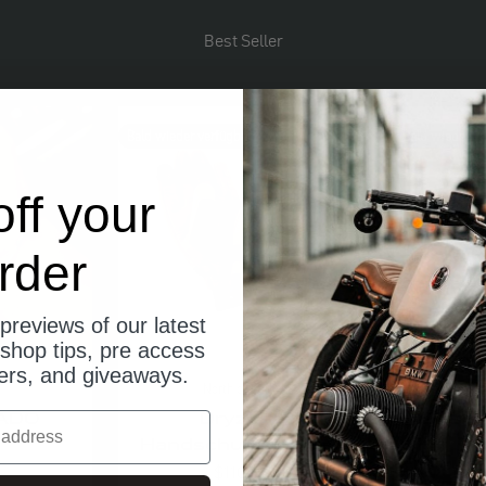
Best Seller
Bald wieder verfügbar
Bald wieder ve
ff your
rder
previews of our latest
shop tips, pre access
fers, and giveaways.
North of Berlin
N
DADO
Dryzone
Deser
Handschuhe Herren
Angebot
$110.00