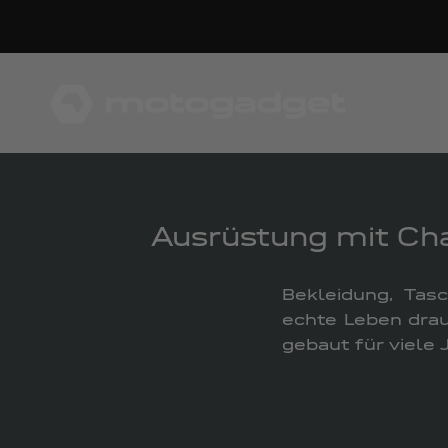
Zum Inhalt springen
motogadget GmbH
Ausrüstung mit Cha
Bekleidung, Tas
echte Leben drau
gebaut für viele 