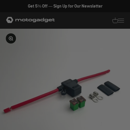
Zum Inhalt springen
Get 5% Off — Sign Up for Our Newsletter
motogadget GmbH
Translati
Transl
Bild vergrößern