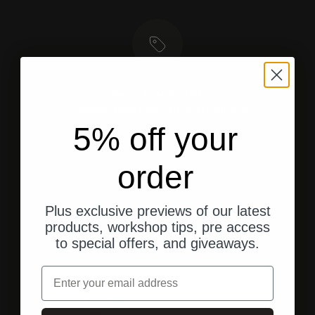
Versand aus den USA
Schneller, direkter Versand an Ihre Adresse.
5% off your
order
Gehe zu Element 1
Gehe zu Element 2
Gehe zu Element 3
Plus exclusive previews of our latest
products, workshop tips, pre access
Kundenbewertungen
to special offers, and giveaways.
Email
vor 1 Jahr
Jürgen H.