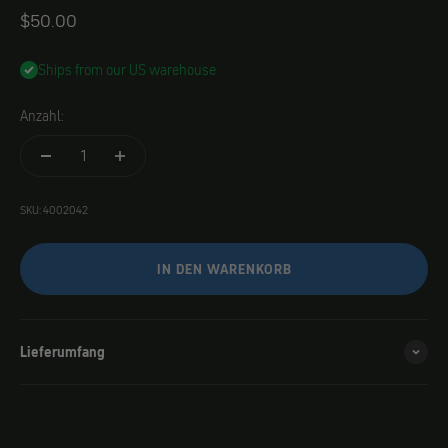
Angebot
$50.00
Ships from our US warehouse
Anzahl:
SKU: 4002042
IN DEN WARENKORB
Lieferumfang