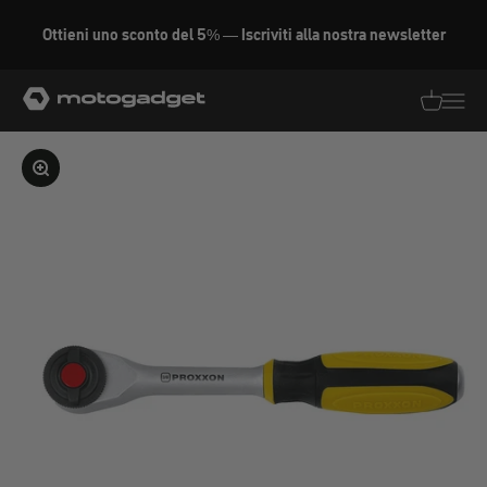
Vai al contenuto
Ottieni uno sconto del 5% — Iscriviti alla nostra newsletter
motogadget GmbH
Traduzion
Traduz
Ingrandire l'immagine