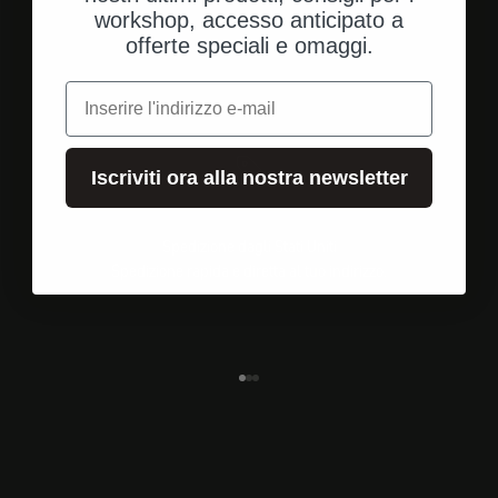
workshop, accesso anticipato a
offerte speciali e omaggi.
e-mail
Iscriviti ora alla nostra newsletter
Spedizione dagli Stati Uniti
Spedizione rapida e diretta al tuo indirizzo.
Vai all'elemento 1
Vai all'elemento 2
Vai all'elemento 3