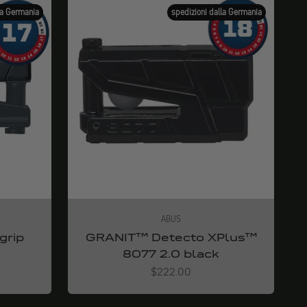
la Germania
spedizioni dalla Germania
ABUS
grip
GRANIT™ Detecto XPlus™
8077 2.0 black
Angebot
$222.00