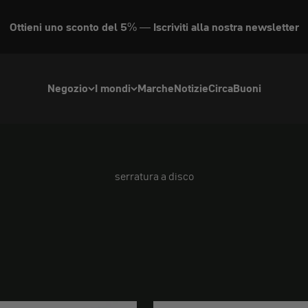
Ottieni uno sconto del 5% — Iscriviti alla nostra newsletter
Negozio
I mondi
Marche
Notizie
Circa
Buoni
serratura a disco