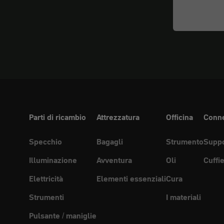
Parti di ricambio
Attrezzatura
Officina
Conne
Specchio
Bagagli
Strumento
Suppo
Illuminazione
Avventura
Oli
Cuffi
Elettricità
Elementi essenziali
Cura
Strumenti
I materiali
Pulsante / maniglie