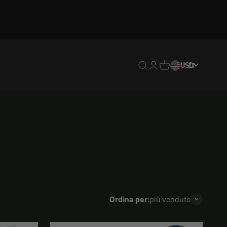
Traduzione mancante: en
Traduzione mancante:
Traduzione mancan
USD
IT
Ordina per:
più venduto