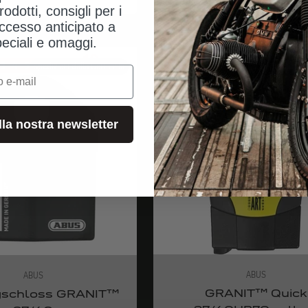
rodotti, consigli per i
ccesso anticipato a
peciali e omaggi.
spedizioni dalla Germania
spedizioni dal
alla nostra newsletter
ABUS
ABUS
GRANIT™ Quick
gschloss GRANIT™