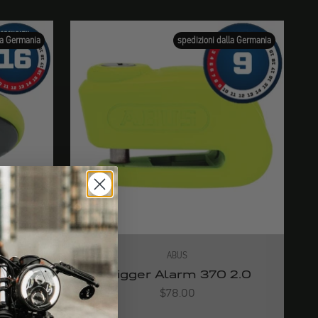
la Germania
spedizioni dalla Germania
ABUS
us 68
Trigger Alarm 370 2.0
Angebot
$78.00