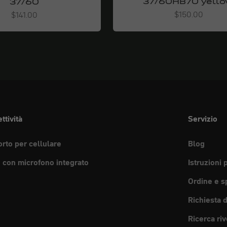
37/60HB70 yell
37/60
Angebot
Angebot
$150.00
$141.00
ttività
Servizio
rto per cellulare
Blog
e con microfono integrato
Istruzioni 
Ordine e s
Richiesta 
Ricerca riv