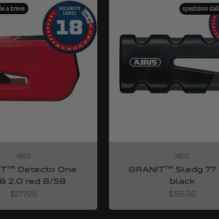
le a breve
spedizioni dal
ABUS
ABUS
T™ Detecto One
GRANIT™ Sledg 77 
8 2.0 red B/SB
black
Angebot
Angebot
$277.00
$155.00