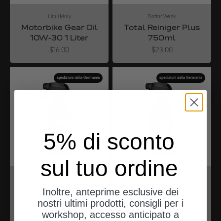
Liqui Moly
Dottor Wack
Motorbike Gear Oil
Total Reiniger Plus
10W-30 1 Liter
750ml
Angebot
Angebot
$16.00
$23.00
spedizioni dalla Germania
spedizioni dalla Germania
5% di sconto
sul tuo ordine
Van Mell
Van Mell
Insektenentferner
Lack Finish 500 ml
Inoltre, anteprime esclusive dei
500 ml
Angebot
$19.00
nostri ultimi prodotti, consigli per i
Angebot
$12.00
workshop, accesso anticipato a