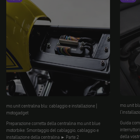
mo.unit blu
mo.unit centralina blu: cablaggio e installazione |
l'installaz
motogadget
Guida comp
Preparazione corretta della centralina mo.unit blue
interruttor
motorbike: Smontaggio del cablaggio, cablaggio e
della vostr
installazione della centralina ► Parte 2