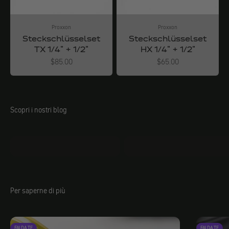
Proxxon
Proxxon
Steckschlüsselset
Steckschlüsselset
TX 1/4" + 1/2"
HX 1/4" + 1/2"
Angebot
Angebot
$85.00
$65.00
Scopri i nostri blog
mo.faq
Jacobs fai da te
Per saperne di più
FAI DA TE
FAI DA TE