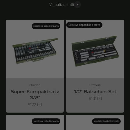
Visualizza tutti
Di nuovo disponibile a breve
spedizioni dalla Germania
Proxxon
Proxxon
Super-Kompaktsatz
1/2" Ratschen-Set
3/8"
Angebot
$101.00
Angebot
$122.00
spedizioni dalla Germania
spedizioni dalla Germania