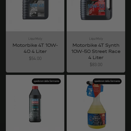
Liqui Moly
Liqui Moly
Motorbike 4T 10W-
Motorbike 4T Synth
40 4 Liter
10W-50 Street Race
4 Liter
Angebot
$54.00
Angebot
$83.00
spedizioni dalla Germania
spedizioni dalla Germania