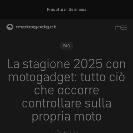
Vai al contenuto
Prodotto in Germania
motogadget GmbH
Traduzion
Traduz
FAQ
La stagione 2025 con
motogadget: tutto ciò
che occorre
controllare sulla
propria moto
8 Apr 2025