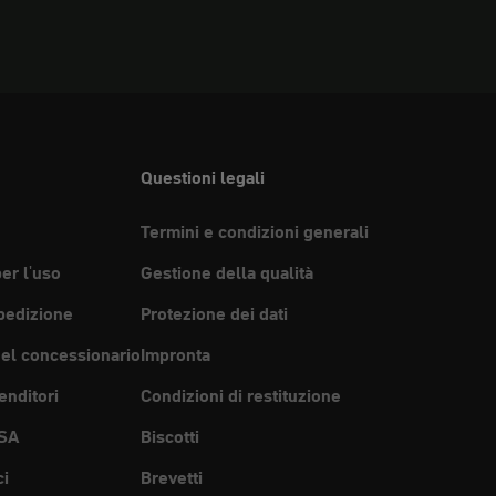
Questioni legali
Termini e condizioni generali
per l'uso
Gestione della qualità
pedizione
Protezione dei dati
del concessionario
Impronta
enditori
Condizioni di restituzione
SA
Biscotti
ci
Brevetti