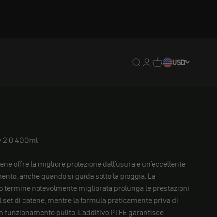
Traduzione mancante: en
Traduzione mancante:
Traduzione mancan
USD
IT
y 2.0 400ml
ne offre la migliore protezione dall'usura e un'eccellente
mento, anche quando si guida sotto la pioggia. La
go termine notevolmente migliorata prolunga le prestazioni
 set di catene, mentre la formula praticamente priva di
n funzionamento pulito. L'additivo PTFE garantisce