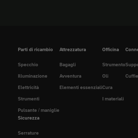
Parti di ricambio
Attrezzatura
Officina
Conne
Specchio
Bagagli
Strumento
Suppo
Illuminazione
Avventura
Oli
Cuffi
Elettricità
Elementi essenziali
Cura
Strumenti
I materiali
Pulsante / maniglie
Sicurezza
Serrature