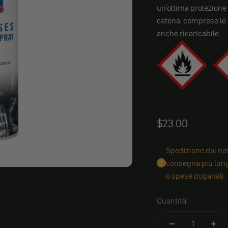
un'ottima protezione d
catena, comprese le c
anche ricaricabile.
Angebot
$23.00
Spedizione dal nos
consegna più lungh
o spese doganali.
Quantità: