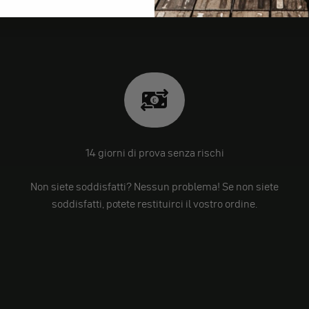
14 giorni di prova senza rischi
Non siete soddisfatti? Nessun problema! Se non siete
soddisfatti, potete restituirci il vostro ordine.