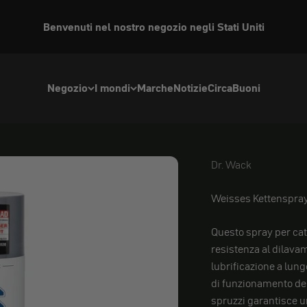
Benvenuti nel nostro negozio negli Stati Uniti
Negozio
I mondi
Marche
Notizie
Circa
Buoni
Dr. Wack
Dr. Wack
Weisses Kettenspra
Questo spray per cate
resistenza al dilava
lubrificazione a lun
di funzionamento del
spruzzi garantisce u