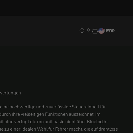
Translation missing: de.
Translation missing: 
Translation missing
USD
DE
wertungen
t eine hochwertige und zuverlässige Steuereinheit für
 durch ihre vielseitigen Funktionen auszeichnet. Im
t blue verfügt die mo.unit basic nicht über Bluetooth-
ie zu einer idealen Wahl für Fahrer macht, die auf drahtlose