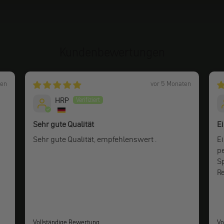
Kundenbewertungen
ten
vor 5 Monaten
HRP
Sehr gute Qualität
Ei
Sehr gute Qualität, empfehlenswert .
Ei
p
S
Re
Vollständige Bewertung
Vo