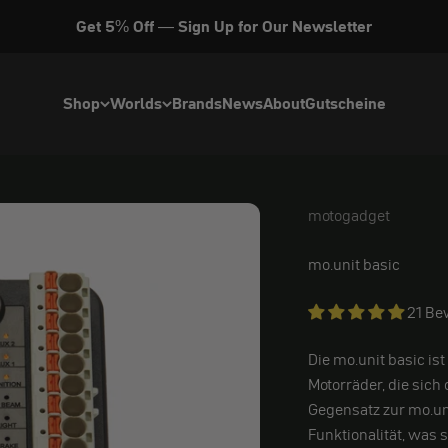
Get 5% Off — Sign Up for Our Newsletter
Shop
Worlds
Brands
News
About
Gutscheine
motogadget
motogadget
mo.unit basic
21 Be
Die mo.unit basic is
Motorräder, die sich
Gegensatz zur mo.uni
Funktionalität, was s