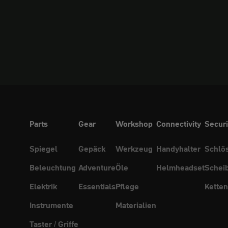
Parts
Gear
Workshop
Connectivity
Securi
Spiegel
Gepäck
Werkzeug
Handyhalter
Schlö
Beleuchtung
Adventure
Öle
Helmheadset
Schei
Elektrik
Essentials
Pflege
Ketten
Instrumente
Materialien
Taster / Griffe