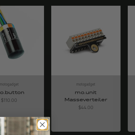
motogadget
motogadget
o.button
mo.unit
Masseverteiler
Angebot
$110.00
Angebot
$44.00