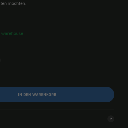
hten möchten.
S warehouse
IN DEN WARENKORB