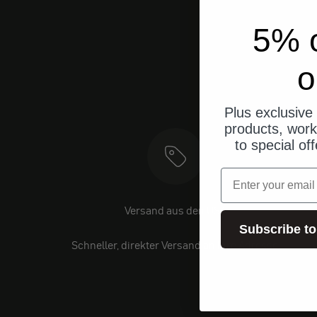
5% o
o
Plus exclusive 
products, work
to special of
Email
Versand aus den USA
Subscribe to
Schneller, direkter Versand an Ihre Adresse.