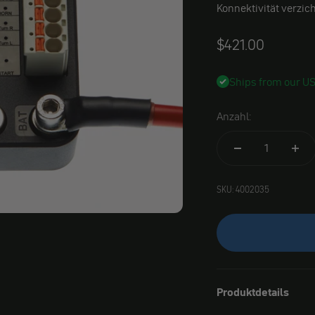
Konnektivität verzic
Angebot
$421.00
Ships from our U
Anzahl:
SKU: 4002035
Produktdetails