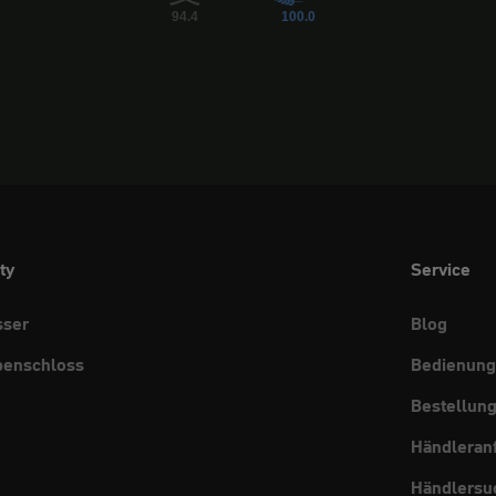
94.4
100.0
ty
Service
sser
Blog
benschloss
Bedienung
Bestellun
Händleran
Händlersu