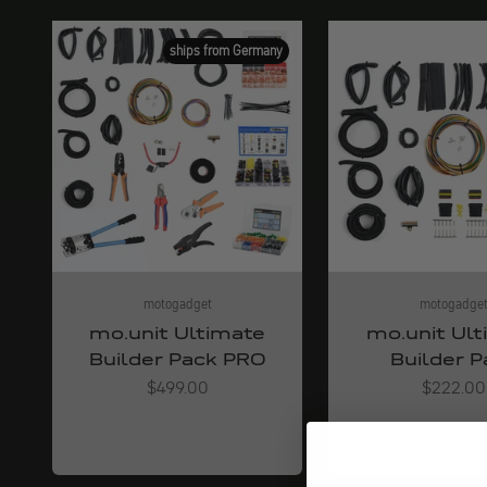
ships from Germany
motogadget
motogadge
mo.unit Ultimate
mo.unit Ult
Builder Pack PRO
Builder P
Angebot
Angebot
$499.00
$222.00