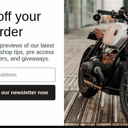
ff your
rder
previews of our latest
shop tips, pre access
fers, and giveaways.
14 Tage risikofrei testen
 our newsletter now
Nicht zufrieden? Kein Problem! Wenn du nicht zufrieden
bist, kannst du deine Bestellung an uns zurücksenden.