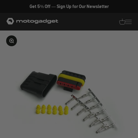
Zum Inhalt springen
Get 5% Off — Sign Up for Our Newsletter
motogadget GmbH
Translati
Transl
Bild vergrößern