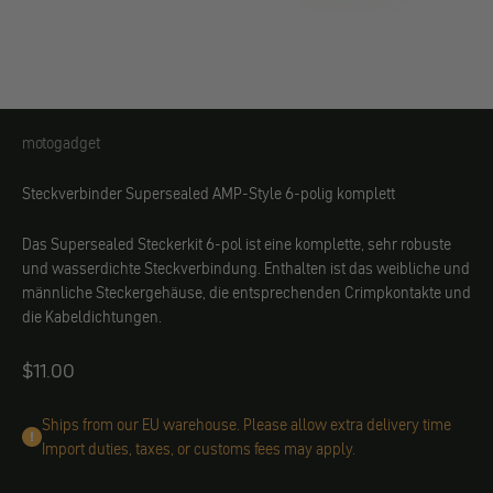
motogadget
motogadget
Steckverbinder Supersealed AMP-Style 6-polig komplett
Das Supersealed Steckerkit 6-pol ist eine komplette, sehr robuste
und wasserdichte Steckverbindung. Enthalten ist das weibliche und
männliche Steckergehäuse, die entsprechenden Crimpkontakte und
die Kabeldichtungen.
Angebot
$11.00
Ships from our EU warehouse. Please allow extra delivery time
Import duties, taxes, or customs fees may apply.