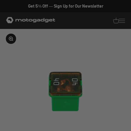
Zum Inhalt springen
Get 5% Off — Sign Up for Our Newsletter
motogadget GmbH
Translati
Transl
Bild vergrößern