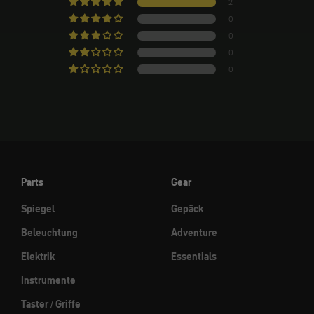
2
0
0
0
0
Parts
Gear
Spiegel
Gepäck
Beleuchtung
Adventure
Elektrik
Essentials
Instrumente
Taster / Griffe