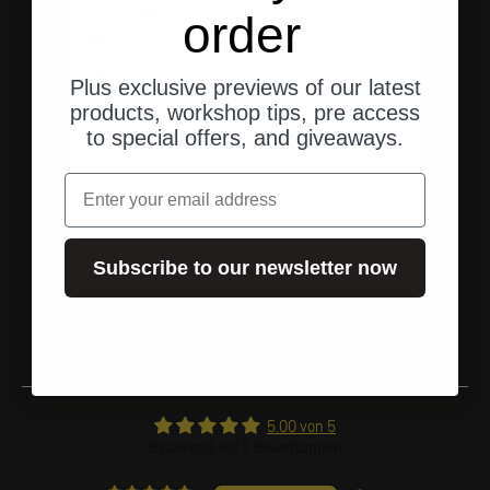
order
Sehr gut....
Top
Habe ersatzsicherungen bestellt, preis war gut
Top
Plus exclusive previews of our latest
und die Lieferung ging schnell. Vielen Dank
products, workshop tips, pre access
to special offers, and giveaways.
Email
Vollständige Bewertung
Voll
Subscribe to our newsletter now
Mehr Bewertungen lesen
5.00 von 5
Basierend auf 2 Bewertungen