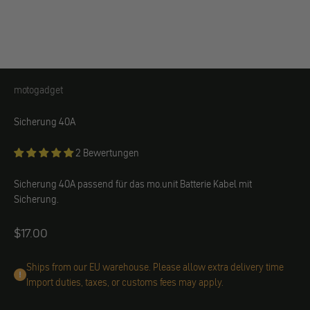
motogadget
motogadget
Sicherung 40A
2 Bewertungen
Sicherung 40A passend für das mo.unit Batterie Kabel mit
Sicherung.
Angebot
$17.00
Ships from our EU warehouse. Please allow extra delivery time
Import duties, taxes, or customs fees may apply.