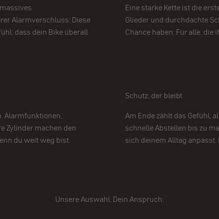
b massives
Eine starke Kette ist die ers
rer Alarmverschluss: Diese
Glieder und durchdachte Sc
ühl, dass dein Bike überall
Chance haben. Für alle, die 
Schutz, der bleibt
. Alarmfunktionen,
Am Ende zählt das Gefühl, a
e Zylinder machen den
schnelle Abstellen bis zu ma
wenn du weit weg bist.
sich deinem Alltag anpasst. 
Unsere Auswahl. Dein Anspruch.