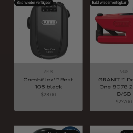
Bald wieder verfügbar
Bald wieder verfügbar
ABUS
ABUS
Combiflex™ Rest
GRANIT™ De
105 black
One 8078 2
B/SB
Angebot
$28.00
Angebot
$277.00