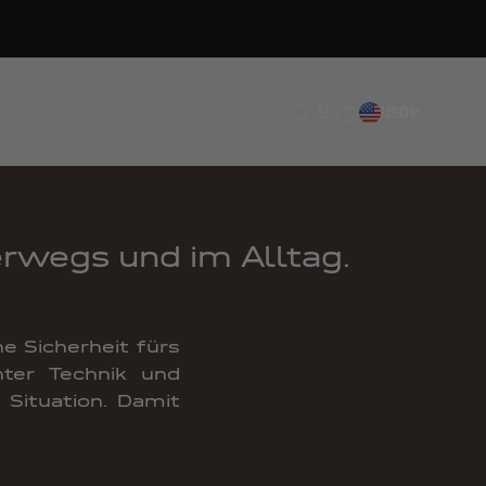
Translation missing: de.
Translation missing: 
Translation missing
USD
DE
erwegs und im Alltag.
e Sicherheit fürs
hter Technik und
 Situation. Damit