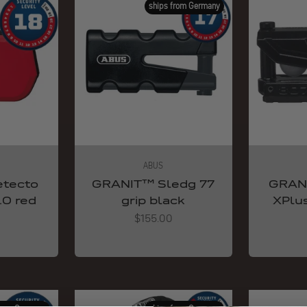
ships from Germany
ABUS
tecto
GRANIT™ Sledg 77
GRAN
.0 red
grip black
XPlu
Angebot
$155.00