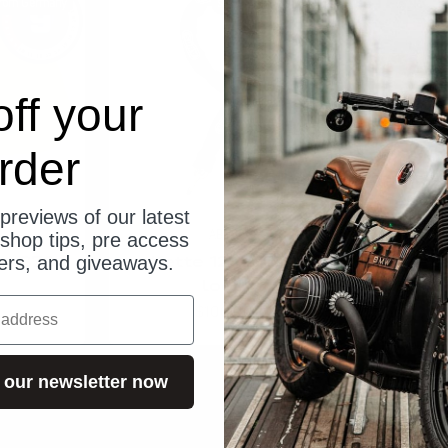
from Germany
ships from Germany
ff your
rder
previews of our latest
ABUS
shop tips, pre access
rm 370
Kette 12KS/120
Kett
fers, and giveaways.
loop
Angebot
$100.00
 our newsletter now