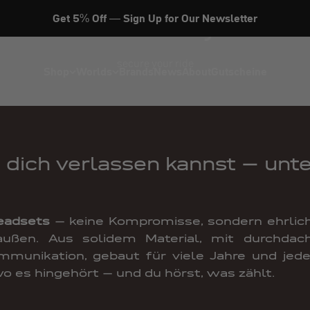
Security
Get 5% Off — Sign Up for Our Newsletter
secure your ride
Shop
Worlds
Brands
News
About
Gutscheine
du dich verlassen kannst – unt
eadsets
– keine Kompromisse, sondern ehrlich
ußen. Aus solidem Material, mit durchdac
mmunikation, gebaut für viele Jahre und jede
 wo es hingehört – und du hörst, was zählt.