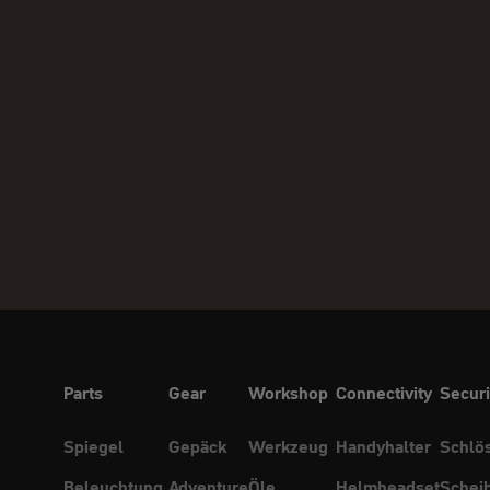
Parts
Gear
Workshop
Connectivity
Securi
Spiegel
Gepäck
Werkzeug
Handyhalter
Schlö
Beleuchtung
Adventure
Öle
Helmheadset
Schei