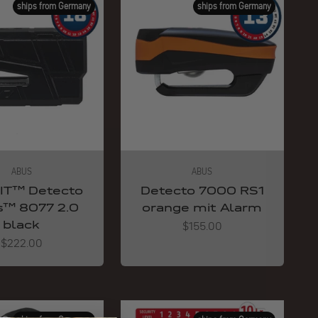
ships from Germany
ships from Germany
ABUS
ABUS
IT™ Detecto
Detecto 7000 RS1
s™ 8077 2.0
orange mit Alarm
black
Angebot
$155.00
Angebot
$222.00