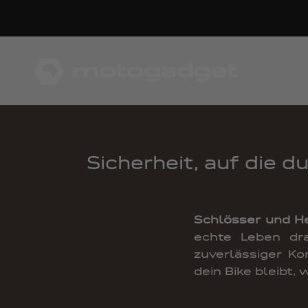
Zum Inhalt springen
motogadget GmbH
Sicherheit, auf die 
Schlösser und H
echte Leben dra
zuverlässiger Ko
dein Bike bleibt,