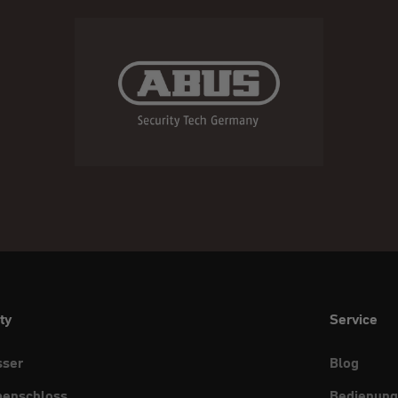
ty
Service
sser
Blog
benschloss
Bedienung