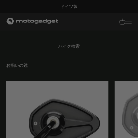
コンテンツへスキップ
ドイツ製
モトガジェット社
翻訳がありませ
翻訳があり
バイク検索
お揃いの鏡