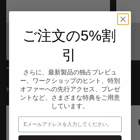
ご注文の5%割
モトガジェット
MO.ユニット アースディストリビューター
Angebot
$44.00
引
さらに、最新製品の独占プレビュ
ー、ワークショップのヒント、特別
オファーへの先行アクセス、プレゼ
対応するボタン＆ハンドル
ントなど、さまざまな特典をご用意
しています。
電子メール