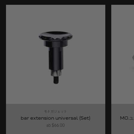
モトガジェット
bar extension universal (Set)
MO.
Angebot
ab $66.00