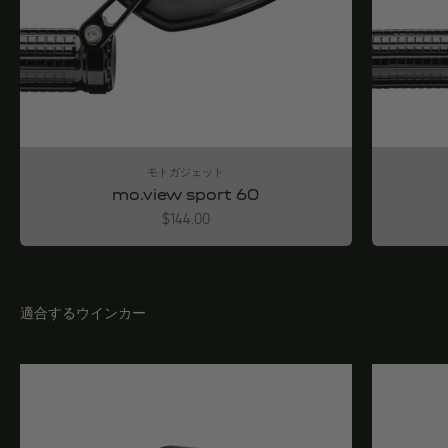
モトガジェット
mo.view sport 60
Angebot
$144.00
適合するウインカー