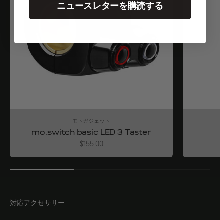
ニュースレターを購読する
モトガジェット
mo.switch basic LED 3 Taster
Angebot
$155.00
対応アクセサリー