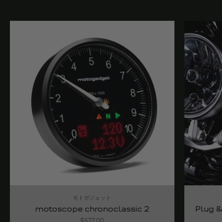
モトガジェット
motoscope chronoclassic 2
Plug &
Angebot
$577.00