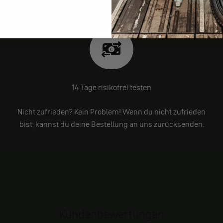
14 Tage risikofrei testen
Nicht zufrieden? Kein Problem! Wenn du nicht zufrieden
bist, kannst du deine Bestellung an uns zurücksenden.
Kundenbewertungen