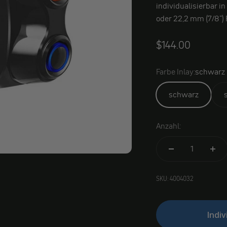
individualisierbar i
oder 22,2 mm (7/8")
$144.00
Farbe Inlay:
schwarz
schwarz
Anzahl:
SKU: 4004032
Indiv