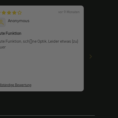
vor 9 Monaten
Anonymous
ute Funktion
e Funktion, sch�ne Optik, Leider etwas (zu)
euer
llständige Bewertung