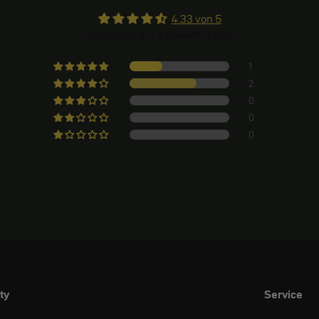
4.33 von 5
Basierend auf 3 Bewertungen
1
2
0
0
0
ty
Service