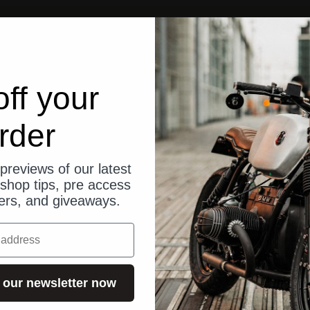
ff your
rder
previews of our latest
shop tips, pre access
fers, and giveaways.
 our newsletter now