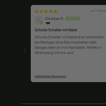
vor 7 Mona
Christian H.
Schicke Schalter mit Kabel
Schicke Schalter mit Kabel dran erleichtern
die Montage ohne Klemmarbeiten oder
lästiges löten an mini Kontakten. Perfekt in
Verbindung mit mo-unit.
Vollständige Bewertung