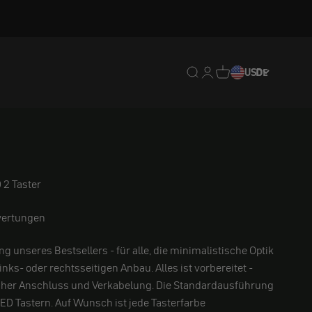
Translation missing: de.
Translation missing: 
Translation missing
USD
DE
 2 Taster
ertungen
g unseres Bestsellers - für alle, die minimalistische Optik
links- oder rechtsseitigen Anbau. Alles ist vorbereitet -
acher Anschluss und Verkabelung. Die Standardausführung
D Tastern. Auf Wunsch ist jede Tasterfarbe