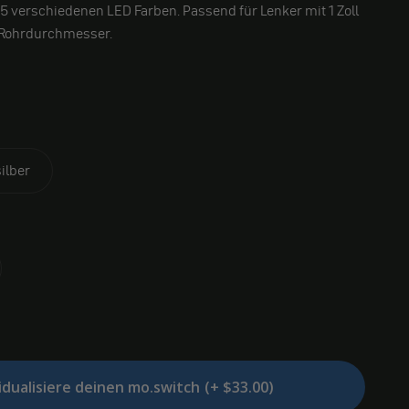
n 5 verschiedenen LED Farben. Passend für Lenker mit 1 Zoll
 Rohrdurchmesser.
silber
idualisiere deinen mo.switch
(+ $33.00)