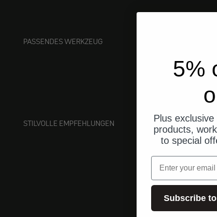
PASSENDES WERKZEUG
5% o
o
Plus exclusive 
STILVOLLE EMPFEHLUNGEN
products, work
to special of
Email
Subscribe to