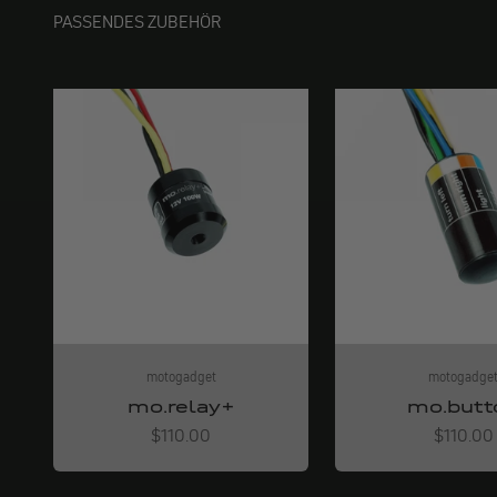
PASSENDES ZUBEHÖR
motogadget
motogadge
mo.relay+
mo.butt
Angebot
Angebot
$110.00
$110.00