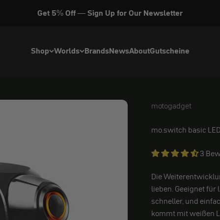
Get 5% Off — Sign Up for Our Newsletter
Shop
Worlds
Brands
News
About
Gutscheine
motogadget
motogadget
mo.switch basic LED
3 Bew
Die Weiterentwicklun
lieben. Geeignet für 
schneller, und einf
kommt mit weißen LE