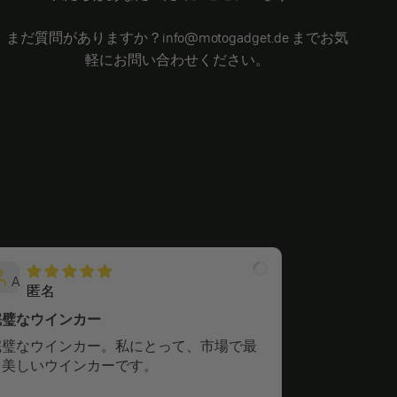
まだ質問がありますか？info@motogadget.de までお気
軽にお問い合わせください。
A
S
匿名
ステフ
完璧なウインカー
完璧なウインカー。私にとって、市場で最
すべてOK
も美しいウインカーです。