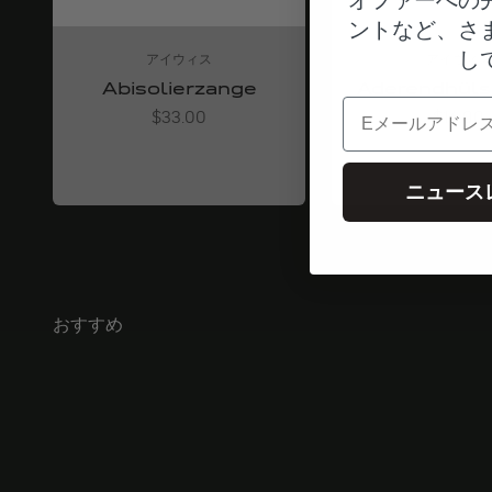
ントなど、さ
し
アイウィス
アイウィス
Abisolierzange
Aderendhüls
電子メール
Angebot
Angebo
$33.00
$16.00
ニュース
おすすめ