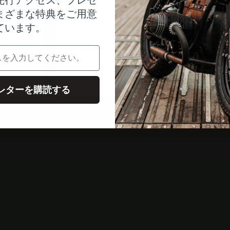
まざまな特典をご用意
ています。
アイウィス
en Set
Crimpzange für
Abi
Aderendhülsen
selb
t
Angebot
$28.00
レターを購読する