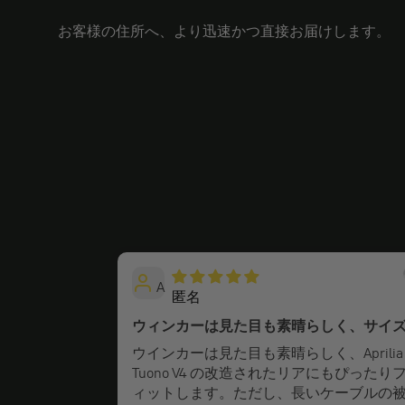
お客様の住所へ、より迅速かつ直接お届けします。
A
匿名
ウィンカーは見た目も素晴らしく、サイ
もぴったりです。
ウインカーは見た目も素晴らしく、Aprilia
Tuono V4 の改造されたリアにもぴったり
ィットします。ただし、長いケーブルの