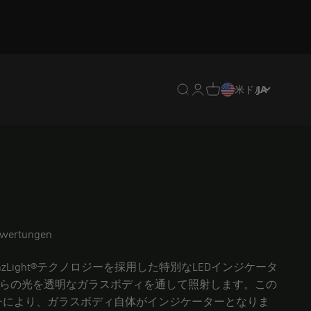
翻訳がありません: en.header.g
翻訳がありません: en.heade
翻訳がありません: en.hea
米ドル
JA
ewertungen
nzLight®テクノロジーを採用した特別なLEDインジケータ
からの光を透明なガラスボディを通して照射します。この
チにより、ガラスボディ自体がインジケーターとなりま