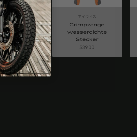
アイウィス
アイウィス
solierzange
Crimpzange
stjustierend
wasserdichte
Stecker
Angebot
$33.00
Angebot
$39.00