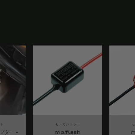
ト
モトガジェット
プター -
mo.flash
m