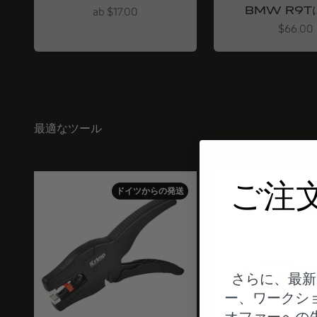
BMW R9T
Angebot
ab $17.00
Angebot
$66.00
最適なツール
ご注
ドイツからの発送
ドイ
さらに、最新
ー、ワークシ
オファーへの