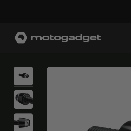
コンテンツへスキップ
モトガジェット社