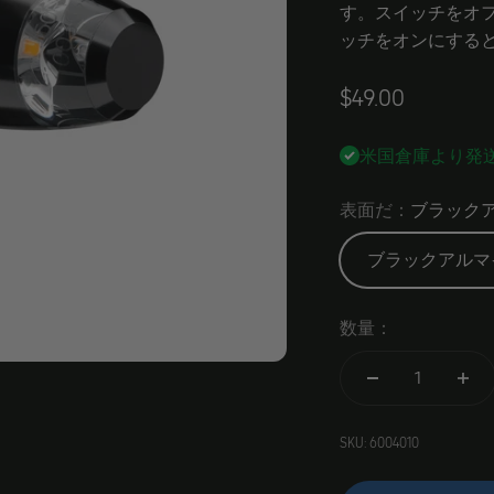
す。スイッチをオフ
ッチをオンにする
Angebot
$49.00
米国倉庫より発
表面だ：
ブラック
ブラックアルマ
数量：
SKU: 6004010