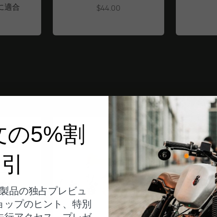
に適合
Angebot
$44.00
文の5%割
ツからの発送
ドイツからの発送
引
製品の独占プレビュ
ョップのヒント、特別
先行アクセス、プレゼ