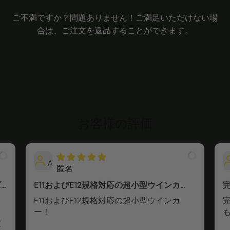
ご不満ですか？問題ありません！ご満足いただけない場
合は、ご注文を返品することができます。
お客様の評価
A
匿名
ズ
E11およびE12規格対応の超小型ウインカ
ー！
E11およびE12規格対応の超小型ウインカ
フ
ー！
被