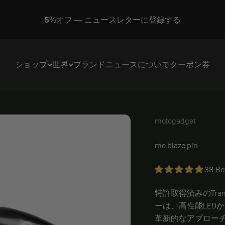
5%オフ — ニュースレターに登録する
ショップ
世界
ブランド
ニュース
について
クーポン券
motogadget
motogadget
mo.blaze pin
38 B
特許取得済みのTra
ーは、高性能LED
革新的なアプロー