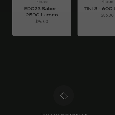
Nitecore
Nitecore
EDC23 Saber -
TINI 3 - 60
2500 Lumen
Angebot
$56.00
Angebot
$96.00
Spedizione dagli Stati Uniti