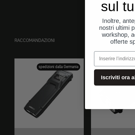
sul t
Inoltre, ant
nostri ultimi p
workshop, a
RACCOMANDAZIONI
offerte s
e-mail
spedizioni dalla Germania
spedizioni d
Iscriviti ora 