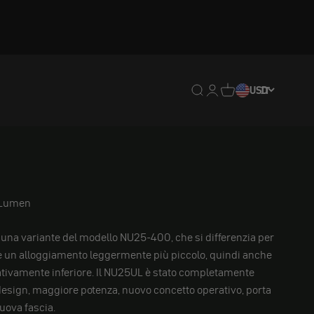
Traduzione mancante: en
Traduzione mancante:
Traduzione mancan
USD
IT
 Lumen
 una variante del modello NU25-400, che si differenzia per
e un alloggiamento leggermente più piccolo, quindi anche
ativamente inferiore. Il NU25UL è stato completamente
design, maggiore potenza, nuovo concetto operativo, porta
uova fascia.