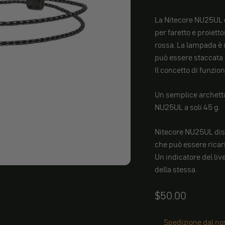
La Nitecore NU25UL è
per faretto e proietto
rossa. La lampada è c
può essere staccata 
Il concetto di funzio
Un semplice archetto 
NU25UL a soli 45 g.
Nitecore NU25UL dispo
che può essere ricar
Un indicatore del live
della stessa.
Angebot
$50.00
Spedizione dal nos