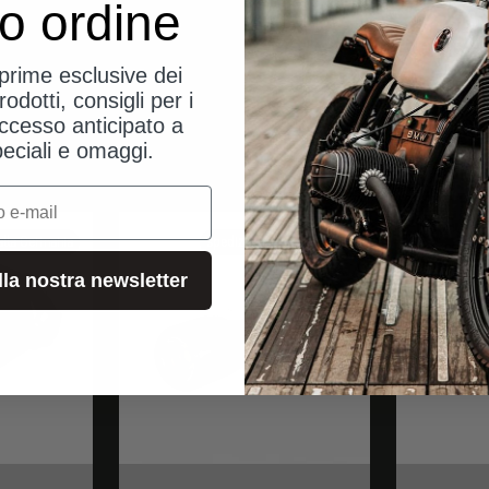
uo ordine
eprime esclusive dei
rodotti, consigli per i
ccesso anticipato a
peciali e omaggi.
alla Germania
spedizioni dalla Germania
alla nostra newsletter