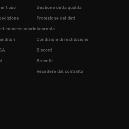
per l'uso
Gestione della qualità
pedizione
Protezione dei dati
del concessionario
Impronta
enditori
Condizioni di restituzione
SA
Biscotti
ci
Brevetti
Recedere dal contratto