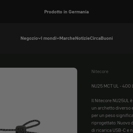
Prodotto in Germania
Negozio
I mondi
Marche
Notizie
Circa
Buoni
Nitecore
Nitecore
NU25 MCT UL - 400
Il Nitecore NU25UL è
un archetto diverso 
per un peso signific
riprogettato: Nuovo 
di ricarica USB-C e n