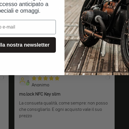
Non siete soddisfatti? Nessun problema! Se non siete
ccesso anticipato a
soddisfatti, potete restituirci il vostro ordine.
peciali e omaggi.
alla nostra newsletter
Valutazioni dei clienti
A
Anonimo
mo.lock NFC Key slim
La consueta qualità, come sempre: non posso
che consigliarlo. E ogni acquisto vale il suo
prezzo