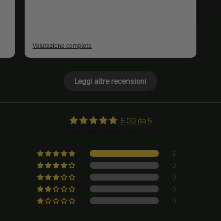
Valutazione completa
Leggi altre recensioni
5.00 da 5
In base alle valutazioni della 2
2
0
0
0
0