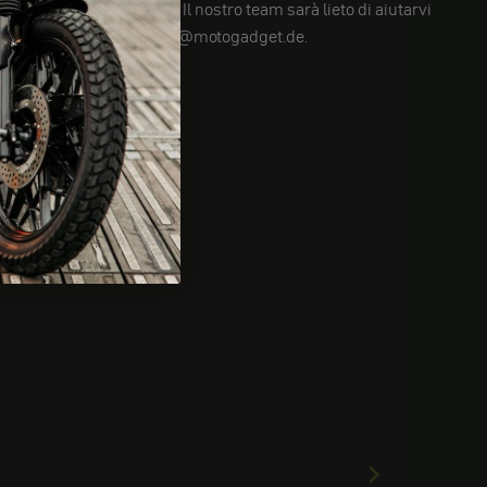
Avete ancora domande? Il nostro team sarà lieto di aiutarvi
su info@motogadget.de.