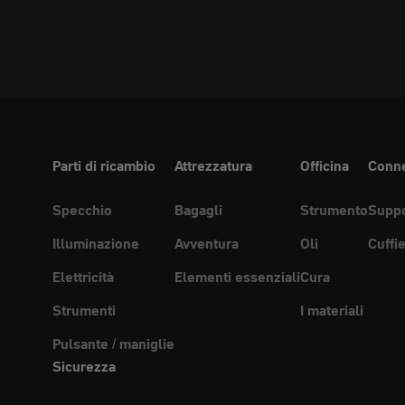
Parti di ricambio
Attrezzatura
Officina
Conne
Specchio
Bagagli
Strumento
Suppo
Illuminazione
Avventura
Oli
Cuffi
Elettricità
Elementi essenziali
Cura
Strumenti
I materiali
Pulsante / maniglie
Sicurezza