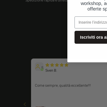
Spedizione rapida e diretta al tuo indirizzo.
workshop, a
offerte s
e-mail
Iscriviti ora 
S
Sven B.
Come sempre, qualità eccellente!!!