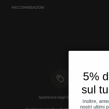
RACCOMANDAZIONI
5% d
sul t
Spedizione dagli Stati Uniti
Inoltre, ant
nostri ultimi p