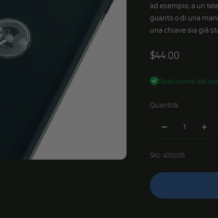
ad esempio, a un tele
guanto o di una mani
una chiave sia già s
Angebot
$44.00
Spedizione dal nos
Quantità:
SKU: 4002015