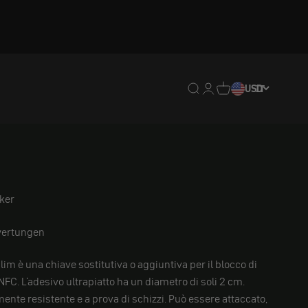
Traduzione mancante: en
Traduzione mancante:
Traduzione mancan
USD
IT
ker
ertungen
im è una chiave sostitutiva o aggiuntiva per il blocco di
FC. L'adesivo ultrapiatto ha un diametro di soli 2 cm.
ente resistente e a prova di schizzi. Può essere attaccato,