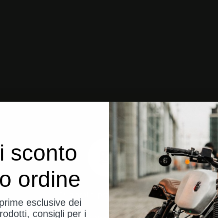
i sconto
uo ordine
14 giorni di prova senza rischi
eprime esclusive dei
rodotti, consigli per i