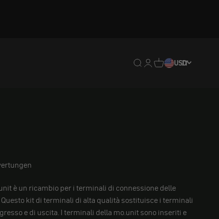
Traduzione mancante: en
Traduzione mancante:
Traduzione mancan
USD
IT
ertungen
o.unit è un ricambio per i terminali di connessione delle
Questo kit di terminali di alta qualità sostituisce i terminali
ingresso e di uscita. I terminali della mo.unit sono inseriti e