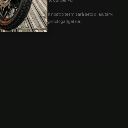
Siamo qui per voi!
Avete ancora domande? Il nostro team sarà lieto di aiutarvi
su info@motogadget.de.