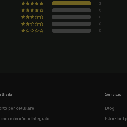
3
0
0
0
0
ttività
Servizio
rto per cellulare
Blog
e con microfono integrato
Istruzioni 