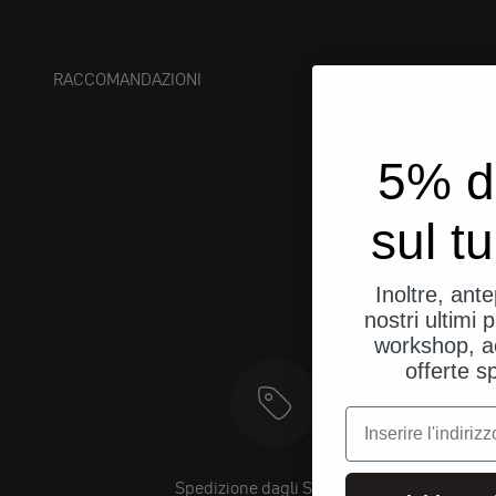
RACCOMANDAZIONI
5% d
sul t
Inoltre, ant
nostri ultimi p
workshop, a
offerte s
e-mail
Spedizione dagli Stati Uniti