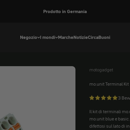
Prodotto in Germania
Negozio
I mondi
Marche
Notizie
Circa
Buoni
motogadget
motogadget
mo.unit Terminal Kit
3 Bew
Il kit di terminali m
mo.unit blue e basic. 
difettosi sul lato di 