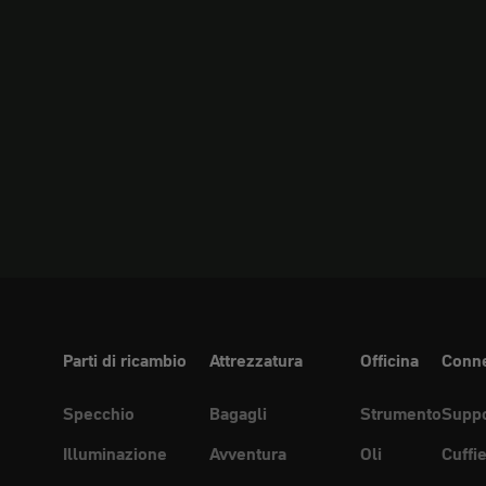
Parti di ricambio
Attrezzatura
Officina
Conne
Specchio
Bagagli
Strumento
Suppo
Illuminazione
Avventura
Oli
Cuffi