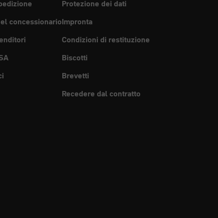
pedizione
Protezione dei dati
del concessionario
Impronta
enditori
Condizioni di restituzione
SA
Biscotti
ci
Brevetti
Recedere dal contratto