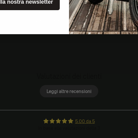
alla nostra newsletter
Non siete soddisfatti? Nessun problema! Se non siete
soddisfatti, potete restituirci il vostro ordine.
Valutazioni dei clienti
Leggi altre recensioni
5.00 da 5
In base alle valutazioni della 3