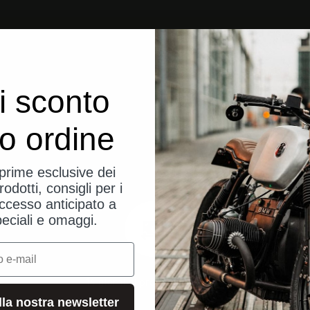
i sconto
uo ordine
eprime esclusive dei
rodotti, consigli per i
ccesso anticipato a
peciali e omaggi.
14 giorni di prova senza rischi
alla nostra newsletter