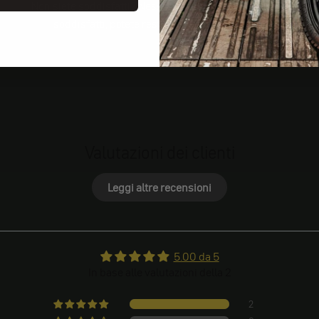
Non siete soddisfatti? Nessun problema! Se non siete
soddisfatti, potete restituirci il vostro ordine.
Valutazioni dei clienti
Leggi altre recensioni
5.00 da 5
In base alle valutazioni della 2
2