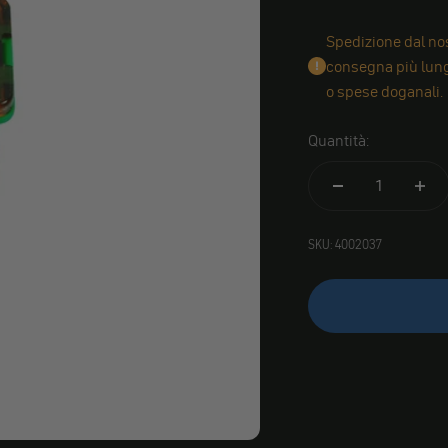
Spedizione dal nos
consegna più lungh
o spese doganali.
Quantità:
SKU: 4002037