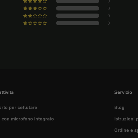
0
0
0
0
ttività
Servizio
rto per cellulare
Blog
e con microfono integrato
Istruzioni 
Ordine e s