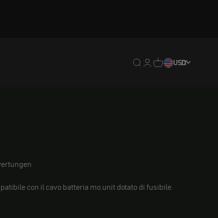
Traduzione mancante: en
Traduzione mancante:
Traduzione mancan
USD
IT
ertungen
atibile con il cavo batteria mo.unit dotato di fusibile.