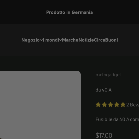
Prodotto in Germania
Negozio
I mondi
Marche
Notizie
Circa
Buoni
motogadget
Fusibile Motogadget
da 40 A
2 Bew
Fusibile da 40 A comp
Angebot
$17.00