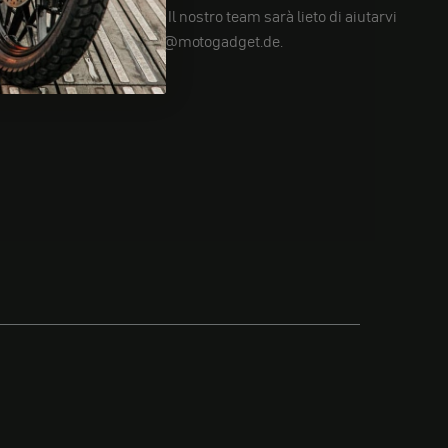
Avete ancora domande? Il nostro team sarà lieto di aiutarvi
su info@motogadget.de.