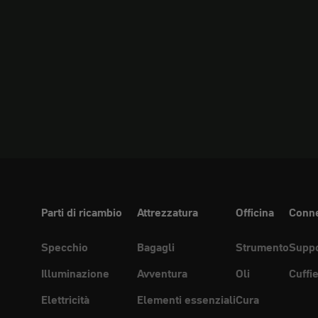
Parti di ricambio
Attrezzatura
Officina
Conne
Specchio
Bagagli
Strumento
Suppo
Illuminazione
Avventura
Oli
Cuffi
Elettricità
Elementi essenziali
Cura