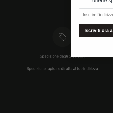
offerte s
e-mail
Iscriviti ora 
Spedizione dagli Stati Uniti
Spedizione rapida e diretta al tuo indirizzo.