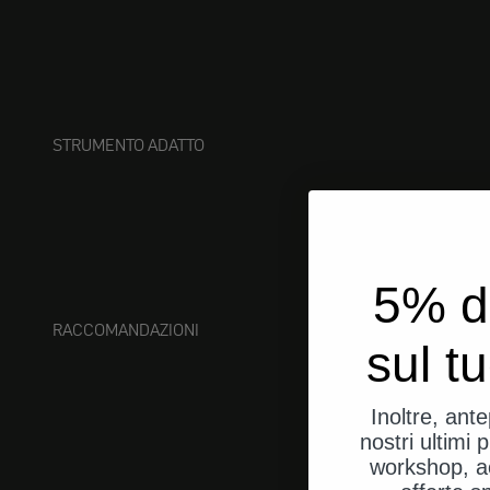
STRUMENTO ADATTO
5% d
RACCOMANDAZIONI
sul t
Inoltre, ant
nostri ultimi p
workshop, a