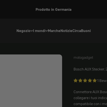
Prodotto in Germania
Negozio
I mondi
Marche
Notizie
Circa
Buoni
motogadget
motogadget
Bosch AUX Stecker,
1 Bew
Connettore AUX Bosc
collegare i tuoi indi
compatibile con i mo