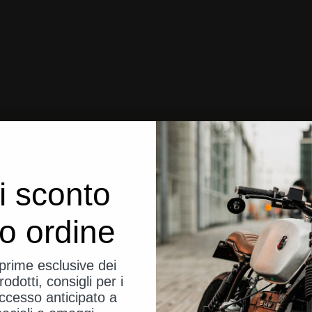
i sconto
uo ordine
eprime esclusive dei
rodotti, consigli per i
ccesso anticipato a