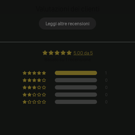
Valutazioni dei clienti
Leggi altre recensioni
5.00 da 5
Basato su 1 recensione
1
0
0
0
0