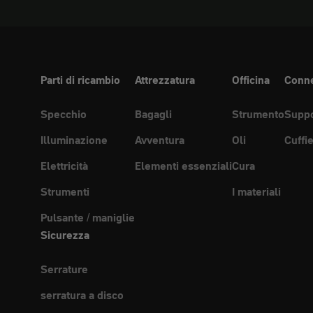
Parti di ricambio
Attrezzatura
Officina
Conne
Specchio
Bagagli
Strumento
Suppo
Illuminazione
Avventura
Oli
Cuffi
Elettricità
Elementi essenziali
Cura
Strumenti
I materiali
Pulsante / maniglie
Sicurezza
Serrature
serratura a disco