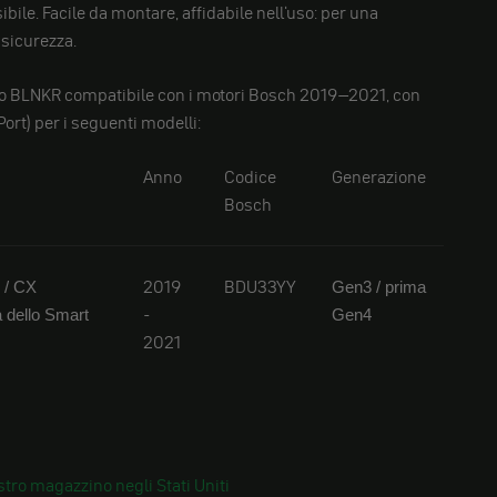
ibile. Facile da montare, affidabile nell'uso: per una
 sicurezza.
o BLNKR compatibile con i motori Bosch 2019–2021, con
Port) per i seguenti modelli:
Anno
Codice
Generazione
Bosch
2019
BDU33YY
 / CX
Gen3 / prima
-
 dello Smart
Gen4
2021
tro magazzino negli Stati Uniti