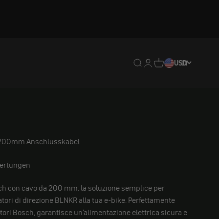
Traduzione mancante: en
Traduzione mancante:
Traduzione mancan
USD
IT
 200mm Anschlusskabel
ertungen
h con cavo da 200 mm: la soluzione semplice per
catori di direzione BLNKR alla tua e-bike. Perfettamente
tori Bosch, garantisce un'alimentazione elettrica sicura e