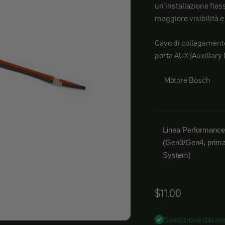
un'installazione fless
maggiore visibilità e
Cavo di collegament
porta AUX (Auxillary 
Motore Bosch
Linea Performance
(Gen3/Gen4, prima
System)
Angebot
$11.00
Spedizione dal nos