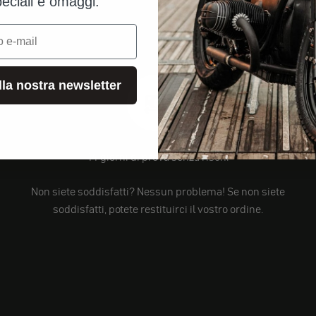
peciali e omaggi.
alla nostra newsletter
14 giorni di prova senza rischi
Non siete soddisfatti? Nessun problema! Se non siete
soddisfatti, potete restituirci il vostro ordine.