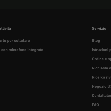
ttività
Servizio
rto per cellulare
Blog
e con microfono integrato
Istruzioni 
Ordine e s
Richiesta 
Ricerca riv
Negozio U
Contattate
FAQ