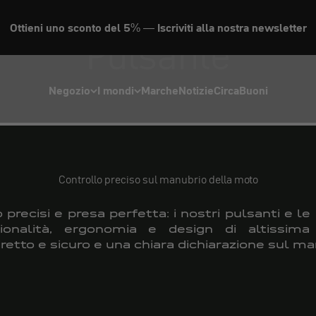
Ottieni uno sconto del 5% — Iscriviti alla nostra newsletter
Pulsante
Negozio
I mondi
Marche
Notizie
Circa
Buoni
Controllo preciso sul manubrio della moto
 precisi e presa perfetta: i nostri pulsanti e 
onalità, ergonomia e design di altissima
etto e sicuro e una chiara dichiarazione sul ma