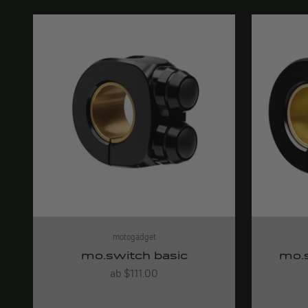
motogadget
mo.switch basic
mo.s
Angebot
ab $111.00