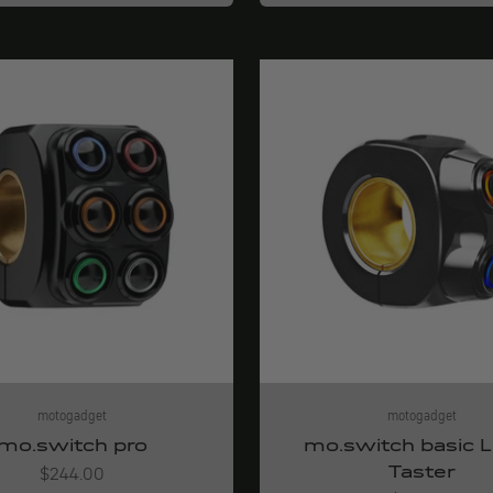
motogadget
motogadget
mo.switch pro
mo.switch basic 
Taster
Angebot
$244.00