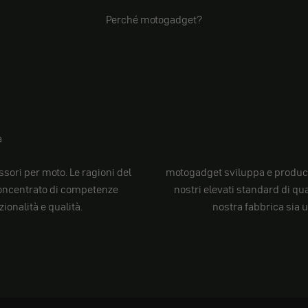
Perché motogadget?
a
sori per moto. Le ragioni del
motogadget sviluppa e produc
 concentrato di competenze
nostri elevati standard di qu
ionalità e qualità.
nostra fabbrica sia 