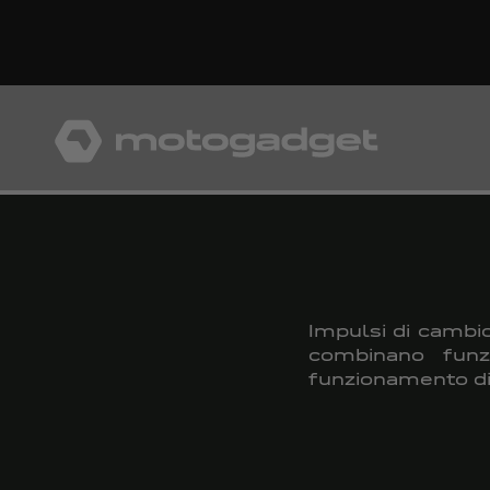
Vai al contenuto
motogadget GmbH
Impulsi di cambio
combinano funzi
funzionamento dir