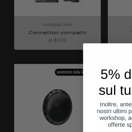
motogadget GmbH
Connettori compatti
Angebot
ab $17.00
5% d
spedizioni dalla Germania
sul t
Inoltre, ant
nostri ultimi p
workshop, a
offerte s