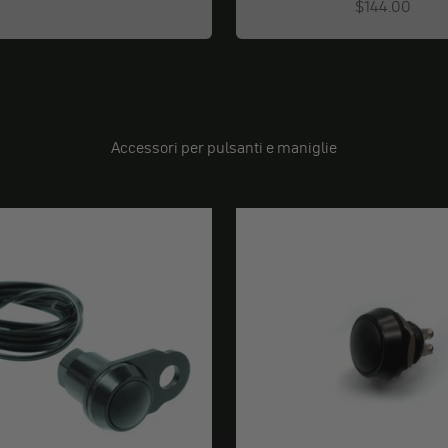
Angebot
$144.00
Accessori per pulsanti e maniglie