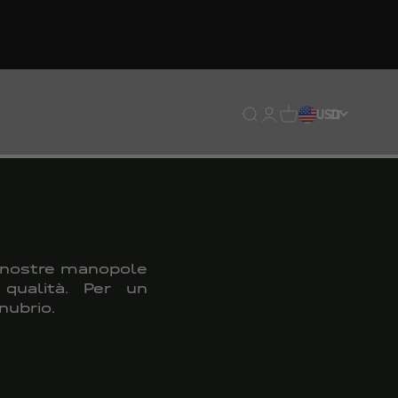
Traduzione mancante: en
Traduzione mancante:
Traduzione mancan
USD
IT
le nostre manopole
 qualità. Per un
nubrio.