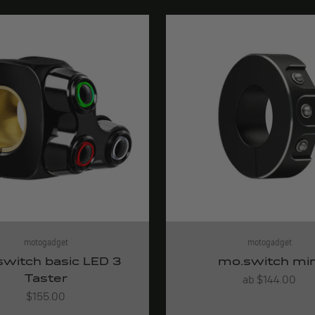
motogadget
motogadget
witch basic LED 3
mo.switch min
Taster
Angebot
ab $144.00
Angebot
$155.00