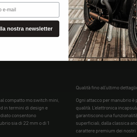
alla nostra newsletter
Qualità fino all'ultimo dettagli
 al compatto mo.switch mini,
Ogni attacco per manubrio è pr
d in termini di design e
qualità. L'elettronica incaps
tudiato consentono
garantiscono una funzionalità 
ubrio sia di 22 mm o di 1
superficiali, dalla classica an
carattere premium dei nostri 