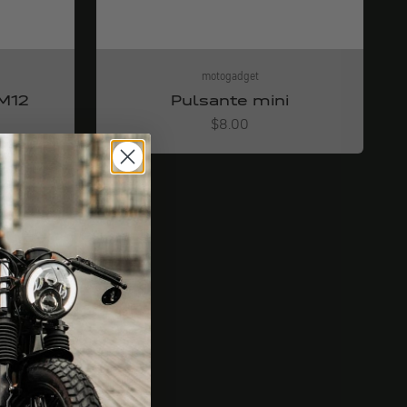
motogadget
M12
Pulsante mini
Angebot
$8.00