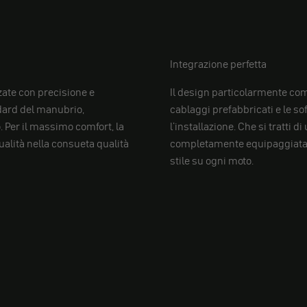
Integrazione perfetta
zate con precisione e
Il design particolarmente com
ndard del manubrio,
cablaggi prefabbricati e le s
 Per il massimo comfort, la
l'installazione. Che si tratti 
ualità nella consueta qualità
completamente equipaggiata, i
stile su ogni moto.