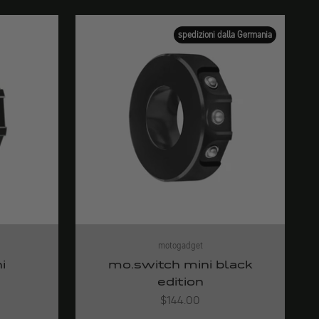
spedizioni dalla Germania
motogadget
i
mo.switch mini black
edition
Angebot
$144.00