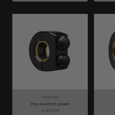
motogadget
mo.switch plain
Angebot
ab $99.00